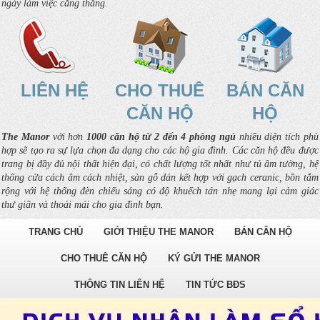
ngày làm việc căng thẳng.
LIÊN HỆ
CHO THUÊ
BÁN CĂN
CĂN HỘ
HỘ
The Manor
với hơn
1000 căn hộ từ 2 đến 4 phòng ngủ
nhiều diện tích phù
hợp sẽ tạo ra sự lựa chọn đa dạng cho các hộ gia đình. Các căn hộ đều được
trang bị đầy đủ nội thất hiện đại, có chất lượng tốt nhất như tủ âm tường, hệ
thống cửa cách âm cách nhiệt, sàn gỗ dán kết hợp với gạch ceranic, bồn tắm
rộng với hệ thống đèn chiếu sáng có độ khuếch tán nhẹ mang lại cảm giác
thư giãn và thoải mái cho gia đình bạn.
TRANG CHỦ
GIỚI THIỆU THE MANOR
BÁN CĂN HỘ
CHO THUÊ CĂN HỘ
KÝ GỬI THE MANOR
THÔNG TIN LIÊN HỆ
TIN TỨC BĐS