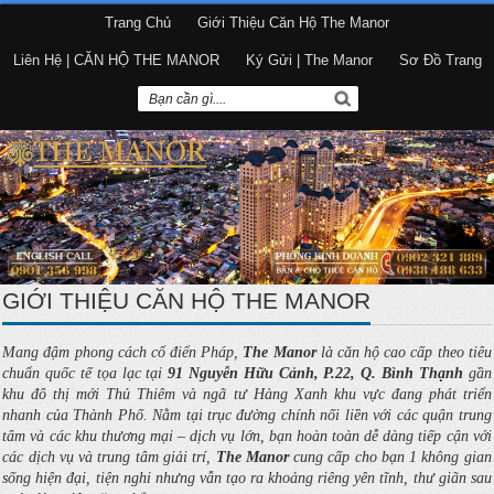
Trang Chủ
Giới Thiệu Căn Hộ The Manor
Liên Hệ | CĂN HỘ THE MANOR
Ký Gửi | The Manor
Sơ Đồ Trang
GIỚI THIỆU CĂN HỘ THE MANOR
Mang đậm phong cách cổ điển Pháp,
The Manor
là căn hộ cao cấp theo tiêu
chuẩn quốc tế tọa lạc tại
91 Nguyễn Hữu Cảnh, P.22, Q. Bình Thạnh
gần
khu đô thị mới Thủ Thiêm và ngã tư Hàng Xanh khu vực đang phát triển
nhanh của Thành Phố. Nằm tại trục đường chính nối liền với các quận trung
tâm và các khu thương mại – dịch vụ lớn, bạn hoàn toàn dễ dàng tiếp cận với
các dịch vụ và trung tâm giải trí,
The Manor
cung cấp cho bạn 1 không gian
sống hiện đại, tiện nghi nhưng vẫn tạo ra khoảng riêng yên tĩnh, thư giãn sau