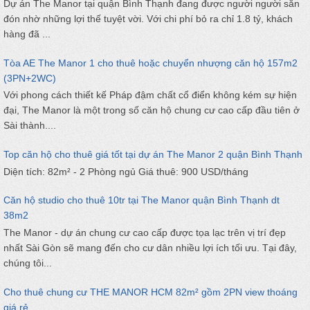
Dự án The Manor tại quận Bình Thạnh đang được người người săn
đón nhờ những lợi thế tuyệt vời. Với chi phí bỏ ra chỉ 1.8 tỷ, khách
hàng đã ...
Tòa AE The Manor 1 cho thuê hoặc chuyển nhượng căn hộ 157m2
(3PN+2WC)
Với phong cách thiết kế Pháp đậm chất cổ điển không kém sự hiện
đại, The Manor là một trong số căn hộ chung cư cao cấp đầu tiên ở
Sài thành....
Top căn hộ cho thuê giá tốt tại dự án The Manor 2 quận Bình Thạnh
Diện tích: 82m² - 2 Phòng ngủ Giá thuê: 900 USD/tháng
Căn hộ studio cho thuê 10tr tại The Manor quận Bình Thạnh dt
38m2
The Manor - dự án chung cư cao cấp được tọa lạc trên vị trí đẹp
nhất Sài Gòn sẽ mang đến cho cư dân nhiều lợi ích tối ưu. Tại đây,
chúng tôi...
Cho thuê chung cư THE MANOR HCM 82m² gồm 2PN view thoáng
giá rẻ