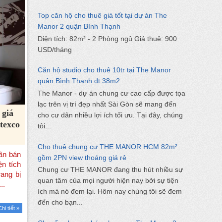
Top căn hộ cho thuê giá tốt tại dự án The
Manor 2 quận Bình Thạnh
Diện tích: 82m² - 2 Phòng ngủ Giá thuê: 900
USD/tháng
Căn hộ studio cho thuê 10tr tại The Manor
quận Bình Thạnh dt 38m2
The Manor - dự án chung cư cao cấp được tọa
lạc trên vị trí đẹp nhất Sài Gòn sẽ mang đến
 giá
cho cư dân nhiều lợi ích tối ưu. Tại đây, chúng
itexco
tôi...
Cho thuê chung cư THE MANOR HCM 82m²
gồm 2PN view thoáng giá rẻ
Chung cư THE MANOR đang thu hút nhiều sự
quan tâm của mọi người hiện nay bởi sự tiện
ích mà nó đem lại. Hôm nay chúng tôi sẽ đem
đến cho bạn...
Chi tiết »