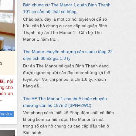
Bán chung cư The Manor 1 quận Bình Thạnh
101 có sẵn nội thất sổ hồng
Chào bạn, đây là một cơ hội tuyệt vời để sở
hữu căn hộ chung cư cao cấp tại quận Bình
Thạnh, dự án The Manor 1! Căn hộ The
Manor 1 nằm tro...
The Manor chuyển nhượng căn studio tầng 22
diện tích 38m2 giá 1,8 tỷ
h
Dự án The Manor tại quận Bình Thạnh đang
được người người săn đón nhờ những lợi thế
tuyệt vời. Với chi phí bỏ ra chỉ 1.8 tỷ, khách
hàng đã ...
Tòa AE The Manor 1 cho thuê hoặc chuyển
nhượng căn hộ 157m2 (3PN+2WC)
Với phong cách thiết kế Pháp đậm chất cổ điển
Chi tiết »
không kém sự hiện đại, The Manor là một
trong số căn hộ chung cư cao cấp đầu tiên ở
Sài thành....