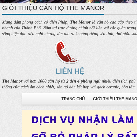
GIỚI THIỆU CĂN HỘ THE MANOR
Mang đậm phong cách cổ điển Pháp,
The Manor
là căn hộ cao cấp theo ti
nhanh của Thành Phố. Nằm tại trục đường chính nối liền với các quận trung t
sống hiện đại, tiện nghi nhưng vẫn tạo ra khoảng riêng yên tĩnh, thư giãn sa
LIÊN HỆ
The Manor
với hơn
1000 căn hộ từ 2 đến 4 phòng ngủ
nhiều diện tích phù 
thống cửa cách âm cách nhiệt, sàn gỗ dán kết hợp với gạch ceranic, bồn tắm 
TRANG CHỦ
GIỚI THIỆU THE MAN