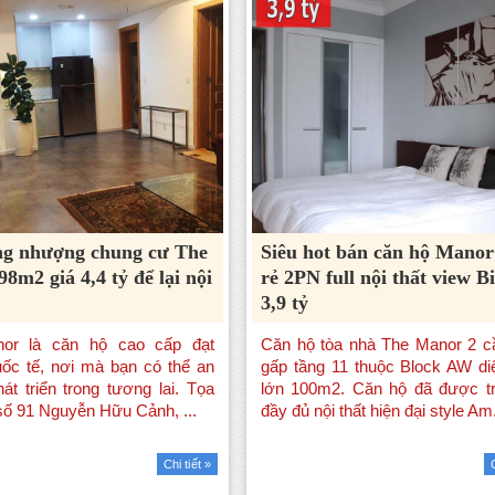
ng nhượng chung cư The
Siêu hot bán căn hộ Manor
8m2 giá 4,4 tỷ để lại nội
rẻ 2PN full nội thất view B
3,9 tỷ
Chi tiết »