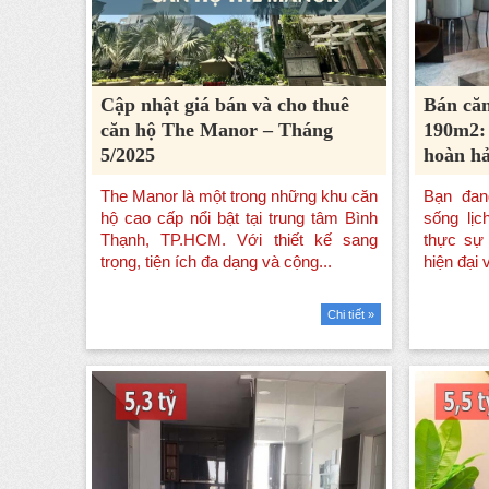
Cập nhật giá bán và cho thuê
Bán că
căn hộ The Manor – Tháng
190m2:
5/2025
hoàn h
Chi tiết »