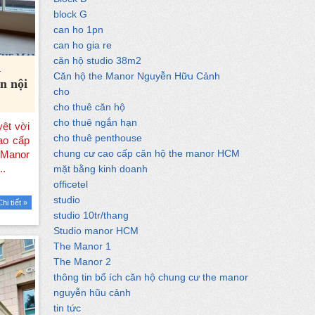
block G
can ho 1pn
can ho gia re
căn hộ studio 38m2
1
Căn hộ the Manor Nguyễn Hữu Cảnh
n nội
cho
cho thuê căn hộ
cho thuê ngắn hạn
cho thuê penthouse
chung cư cao cấp căn hộ the manor HCM
mặt bằng kinh doanh
officetel
studio
Chi tiết »
studio 10tr/thang
Studio manor HCM
The Manor 1
The Manor 2
thông tin bổ ích căn hộ chung cư the manor
nguyễn hũu cảnh
tin tức