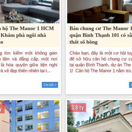
n hộ The Manor 1 HCM
Bán chung cư The Manor 
 Khám phá ngôi nhà
quận Bình Thạnh 101 có sẵ
ảo
thất sổ hồng
Chi tiết »