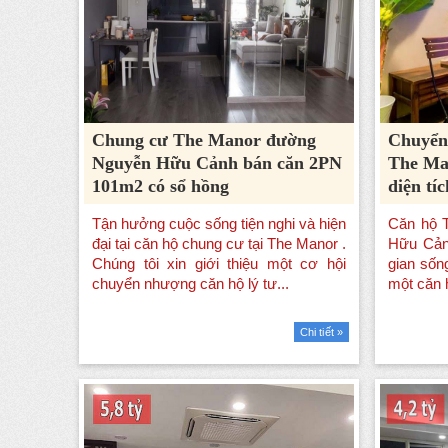
Chung cư The Manor đường
Chuyển
Nguyễn Hữu Cảnh bán căn 2PN
The Man
101m2 có sổ hồng
diện tí
Chi tiết »