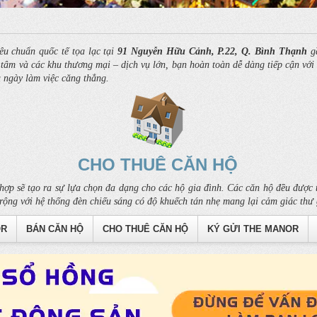
êu chuẩn quốc tế tọa lạc tại
91 Nguyễn Hữu Cảnh, P.22, Q. Bình Thạnh
gầ
âm và các khu thương mại – dịch vụ lớn, bạn hoàn toàn dễ dàng tiếp cận với c
u ngày làm việc căng thẳng.
CHO THUÊ CĂN HỘ
hợp sẽ tạo ra sự lựa chọn đa dạng cho các hộ gia đình. Các căn hộ đều được t
rộng với hệ thống đèn chiếu sáng có độ khuếch tán nhẹ mang lại cảm giác thư 
OR
BÁN CĂN HỘ
CHO THUÊ CĂN HỘ
KÝ GỬI THE MANOR