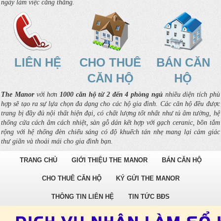
ngày làm việc căng thẳng.
LIÊN HỆ
CHO THUÊ
BÁN CĂN
CĂN HỘ
HỘ
The Manor
với hơn
1000 căn hộ từ 2 đến 4 phòng ngủ
nhiều diện tích phù
hợp sẽ tạo ra sự lựa chọn đa dạng cho các hộ gia đình. Các căn hộ đều được
trang bị đầy đủ nội thất hiện đại, có chất lượng tốt nhất như tủ âm tường, hệ
thống cửa cách âm cách nhiệt, sàn gỗ dán kết hợp với gạch ceranic, bồn tắm
rộng với hệ thống đèn chiếu sáng có độ khuếch tán nhẹ mang lại cảm giác
thư giãn và thoải mái cho gia đình bạn.
TRANG CHỦ
GIỚI THIỆU THE MANOR
BÁN CĂN HỘ
CHO THUÊ CĂN HỘ
KÝ GỬI THE MANOR
THÔNG TIN LIÊN HỆ
TIN TỨC BĐS