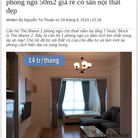
phòng ngủ 50m2 giá rẻ có sẵn nội thất
đẹp
Written By Nguyễn Tư Thuận on 29 tháng 8, 2019 | 22:28
Căn hộ The Manor 1 phòng ngủ cho thuê nằm tại tầng 7 thuộc Block
G The Manor 2. Đây là căn hộ 1 phòng ngủ có diện tích lớn nhất trong
dự án này! Chủ hộ đã bỏ nội thất cũ của chủ đầu tư và làm mới lại
phong cách hiện đại và sang trọng.