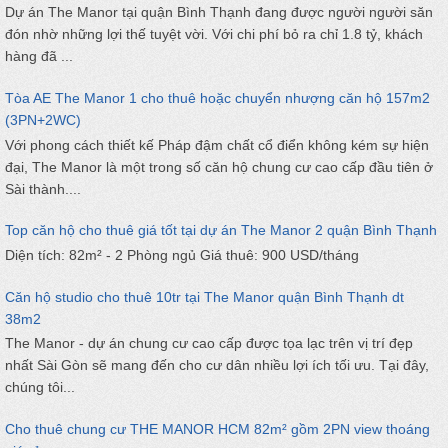
Dự án The Manor tại quận Bình Thạnh đang được người người săn
đón nhờ những lợi thế tuyệt vời. Với chi phí bỏ ra chỉ 1.8 tỷ, khách
hàng đã ...
Tòa AE The Manor 1 cho thuê hoặc chuyển nhượng căn hộ 157m2
(3PN+2WC)
Với phong cách thiết kế Pháp đậm chất cổ điển không kém sự hiện
đại, The Manor là một trong số căn hộ chung cư cao cấp đầu tiên ở
Sài thành....
Top căn hộ cho thuê giá tốt tại dự án The Manor 2 quận Bình Thạnh
Diện tích: 82m² - 2 Phòng ngủ Giá thuê: 900 USD/tháng
Căn hộ studio cho thuê 10tr tại The Manor quận Bình Thạnh dt
38m2
The Manor - dự án chung cư cao cấp được tọa lạc trên vị trí đẹp
nhất Sài Gòn sẽ mang đến cho cư dân nhiều lợi ích tối ưu. Tại đây,
chúng tôi...
Cho thuê chung cư THE MANOR HCM 82m² gồm 2PN view thoáng