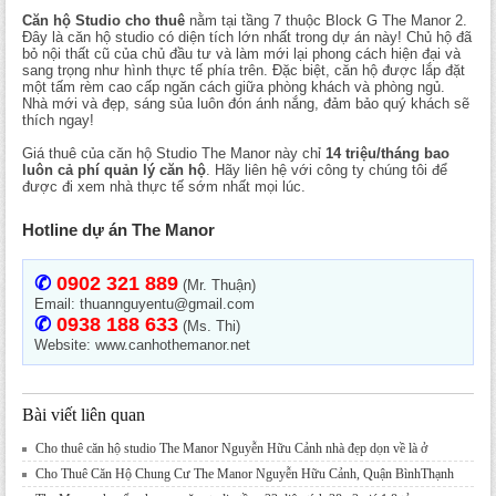
Căn hộ Studio cho thuê
nằm tại tầng 7 thuộc Block G The Manor 2.
Đây là căn hộ studio có diện tích lớn nhất trong dự án này! Chủ hộ đã
bỏ nội thất cũ của chủ đầu tư và làm mới lại phong cách hiện đại và
sang trọng như hình thực tế phía trên. Đặc biệt, căn hộ được lắp đặt
một tấm rèm cao cấp ngăn cách giữa phòng khách và phòng ngủ.
Nhà mới và đẹp, sáng sủa luôn đón ánh nắng, đảm bảo quý khách sẽ
thích ngay!
Giá thuê của căn hộ Studio The Manor này chỉ
14 triệu/tháng bao
luôn cả phí quản lý căn hộ
. Hãy liên hệ với công ty chúng tôi để
được đi xem nhà thực tế sớm nhất mọi lúc.
Hotline dự án The Manor
✆
0902 321 889
(Mr. Thuận)
Email: thuannguyentu@gmail.com
✆
0938 188 633
(Ms. Thi)
Website: www.canhothemanor.net
Bài viết liên quan
Cho thuê căn hộ studio The Manor Nguyễn Hữu Cảnh nhà đẹp dọn về là ở
Cho Thuê Căn Hộ Chung Cư The Manor Nguyễn Hữu Cảnh, Quận BìnhThạnh