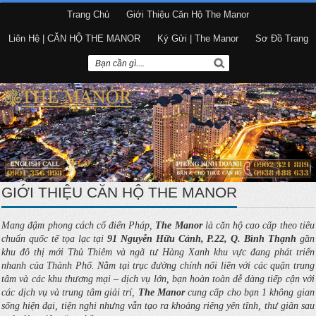
Trang Chủ
Giới Thiệu Căn Hộ The Manor
Liên Hệ | CĂN HỘ THE MANOR
Ký Gửi | The Manor
Sơ Đồ Trang
GIỚI THIỆU CĂN HỘ THE MANOR
Mang đậm phong cách cổ điển Pháp,
The Manor
là căn hộ cao cấp theo tiêu
chuẩn quốc tế tọa lạc tại
91 Nguyễn Hữu Cảnh, P.22, Q. Bình Thạnh
gần
khu đô thị mới Thủ Thiêm và ngã tư Hàng Xanh khu vực đang phát triển
nhanh của Thành Phố. Nằm tại trục đường chính nối liền với các quận trung
tâm và các khu thương mại – dịch vụ lớn, bạn hoàn toàn dễ dàng tiếp cận với
các dịch vụ và trung tâm giải trí,
The Manor
cung cấp cho bạn 1 không gian
sống hiện đại, tiện nghi nhưng vẫn tạo ra khoảng riêng yên tĩnh, thư giãn sau