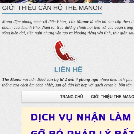
GIỚI THIỆU CĂN HỘ THE MANOR
Mang đậm phong cách cổ điển Pháp,
The Manor
là căn hộ cao cấp theo ti
nhanh của Thành Phố. Nằm tại trục đường chính nối liền với các quận trung t
sống hiện đại, tiện nghi nhưng vẫn tạo ra khoảng riêng yên tĩnh, thư giãn sa
LIÊN HỆ
The Manor
với hơn
1000 căn hộ từ 2 đến 4 phòng ngủ
nhiều diện tích phù 
thống cửa cách âm cách nhiệt, sàn gỗ dán kết hợp với gạch ceranic, bồn tắm 
TRANG CHỦ
GIỚI THIỆU THE MAN