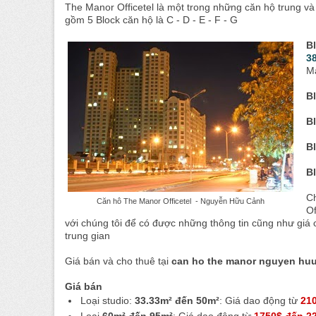
The Manor Officetel là một trong những căn hộ trung v
gồm 5 Block căn hộ là C - D - E - F - G
B
3
M
B
B
B
B
Ch
Căn hô The Manor Officetel - Nguyễn Hữu Cảnh
Of
với chúng tôi để có được những thông tin cũng như giá
trung gian
Giá bán và cho thuê tại
can ho the manor nguyen hu
Giá bán
Loại studio:
33.33m² đến 50m²
: Giá dao động từ
21