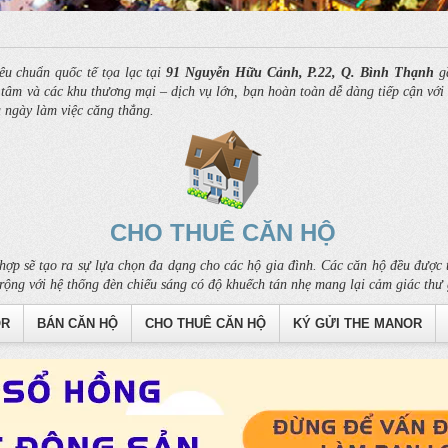
êu chuẩn quốc tế tọa lạc tại
91 Nguyễn Hữu Cảnh, P.22, Q. Bình Thạnh
gầ
âm và các khu thương mại – dịch vụ lớn, bạn hoàn toàn dễ dàng tiếp cận với c
u ngày làm việc căng thẳng.
CHO THUÊ CĂN HỘ
hợp sẽ tạo ra sự lựa chọn đa dạng cho các hộ gia đình. Các căn hộ đều được t
rộng với hệ thống đèn chiếu sáng có độ khuếch tán nhẹ mang lại cảm giác thư 
OR
BÁN CĂN HỘ
CHO THUÊ CĂN HỘ
KÝ GỬI THE MANOR