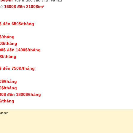
200$/m²
tùy thuộc vào vị trí và lầu
 từ
1600$ đến 2100$/m²
$ đến 650$/tháng
$/tháng
0$/tháng
00$ đến 1400$/tháng
0$/tháng
$ đến 750&/tháng
0$/tháng
0$/tháng
00$ đến 1800$/tháng
$/tháng
anor