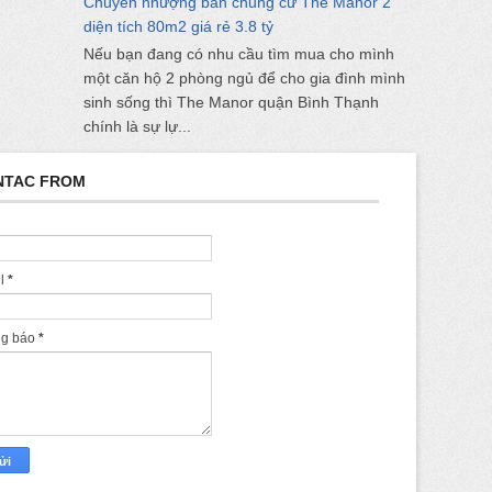
Chuyển nhượng bán chung cư The Manor 2
diện tích 80m2 giá rẻ 3.8 tỷ
Nếu bạn đang có nhu cầu tìm mua cho mình
một căn hộ 2 phòng ngủ để cho gia đình mình
sinh sống thì The Manor quận Bình Thạnh
chính là sự lự...
NTAC FROM
il
*
ng báo
*