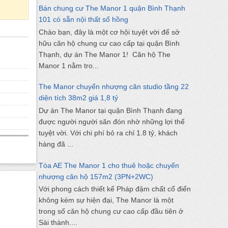
Bán chung cư The Manor 1 quận Bình Thạnh
101 có sẵn nội thất sổ hồng
Chào bạn, đây là một cơ hội tuyệt vời để sở
hữu căn hộ chung cư cao cấp tại quận Bình
Thạnh, dự án The Manor 1! Căn hộ The
Manor 1 nằm tro...
The Manor chuyển nhượng căn studio tầng 22
diện tích 38m2 giá 1,8 tỷ
Dự án The Manor tại quận Bình Thạnh đang
được người người săn đón nhờ những lợi thế
tuyệt vời. Với chi phí bỏ ra chỉ 1.8 tỷ, khách
hàng đã ...
Tòa AE The Manor 1 cho thuê hoặc chuyển
nhượng căn hộ 157m2 (3PN+2WC)
Với phong cách thiết kế Pháp đậm chất cổ điển
không kém sự hiện đại, The Manor là một
trong số căn hộ chung cư cao cấp đầu tiên ở
Sài thành....