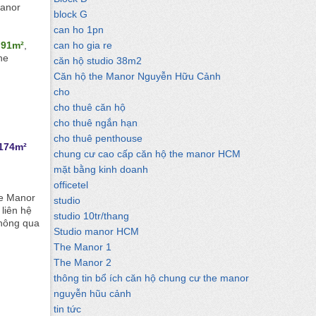
Manor
block G
can ho 1pn
.91m²
,
can ho gia re
he
căn hộ studio 38m2
Căn hộ the Manor Nguyễn Hữu Cảnh
cho
cho thuê căn hộ
cho thuê ngắn hạn
cho thuê penthouse
174m²
chung cư cao cấp căn hộ the manor HCM
mặt bằng kinh doanh
officetel
he Manor
studio
liên hệ
studio 10tr/thang
không qua
Studio manor HCM
The Manor 1
The Manor 2
thông tin bổ ích căn hộ chung cư the manor
nguyễn hũu cảnh
tin tức