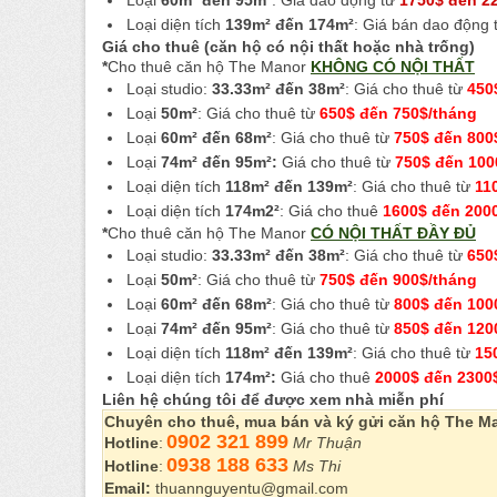
Loại
60m² đến 95m²
: Giá dao động từ
1750$ đến 2
Loại diện tích
139m² đến 174m²
: Giá bán dao động
Giá cho thuê (căn hộ có nội thất hoặc nhà trống)
*
Cho thuê căn hộ The Manor
KHÔNG CÓ NỘI THẤT
Loại studio:
33.33m² đến 38m²
: Giá cho thuê từ
450
Loại
50m²
: Giá cho thuê từ
650$ đến 750$/tháng
Loại
60m² đến 68m²
: Giá cho thuê từ
750$ đến 800
Loại
74m² đến 95m²:
Giá cho thuê từ
750$ đến 100
Loại diện tích
118m² đến 139m²
: Giá cho thuê từ
11
Loại diện tích
174m2²
: Giá cho thuê
1600$ đến 200
*
Cho thuê căn hộ The Manor
CÓ NỘI THẤT ĐẦY ĐỦ
Loại studio:
33.33m² đến 38m²
: Giá cho thuê từ
650
Loại
50m²
: Giá cho thuê từ
750$ đến 900$/tháng
Loại
60m² đến 68m²
: Giá cho thuê từ
800$ đến 100
Loại
74m² đến 95m²
: Giá cho thuê từ
850$ đến 120
Loại diện tích
118m² đến 139m²
: Giá cho thuê từ
15
Loại diện tích
174m²:
Giá cho thuê
2000$ đến 2300
Liên hệ chúng tôi để được xem nhà miễn phí
Chuyên cho thuê, mua bán và ký gửi căn hộ The M
0902 321 899
Hotline
:
Mr Thuận
0938 188 633
Hotline
:
Ms Thi
Email:
thuannguyentu@gmail.com