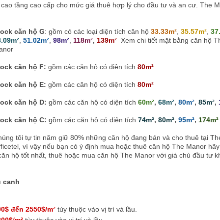
à cao tầng cao cấp cho mức giá thuê hợp lý cho đầu tư và an cư. The 
lock căn hộ G
: gồm có các loại diện tích căn hộ
33.33m²
,
35.57m²
,
37
8.09m²
,
51.02m²
,
98m²
,
118m²
,
139m²
Xem chi tiết mặt bằng căn hộ T
anor
lock căn hộ F:
gồm các căn hộ có diện tích
80m²
lock căn hộ E:
gồm các căn hộ có diện tích
80m²
lock căn hộ D:
gồm các căn hộ có diện tích
60m²
,
68m²
,
80m²
,
85m²
,
lock căn hộ C:
gồm các căn hộ có diện tích
74m²
,
80m²
,
95m²
,
174m²
úng tôi tự tin năm giữ 80% những căn hộ đang bán và cho thuê tại T
ficetel, vì vậy nếu bạn có ý định mua hoặc thuê căn hộ The Manor hãy 
 căn hộ tốt nhất, thuê hoặc mua căn hộ The Manor với giá chủ đầu tư 
u canh
00$ đến 2550$/m²
tùy thuộc vào vị trí và lầu.