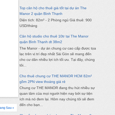
Top căn hộ cho thuê giá tốt tại dự án The
Manor 2 quận Bình Thạnh
Diện tích: 82m² - 2 Phòng ngủ Giá thuê: 900
USD/tháng
Căn hộ studio cho thuê 10tr tại The Manor
quận Bình Thạnh dt 38m2
The Manor - dự án chung cư cao cấp được tọa
lạc trên vị trí đẹp nhất Sài Gòn sẽ mang đến
cho cư dân nhiều lợi ích tối ưu. Tại đây, chúng
tôi...
Cho thuê chung cư THE MANOR HCM 82m²
gồm 2PN view thoáng giá rẻ
Chung cư THE MANOR đang thu hút nhiều sự
quan tâm của mọi người hiện nay bởi sự tiện
ích mà nó đem lại. Hôm nay chúng tôi sẽ đem
đến cho bạn...
ang Sau »