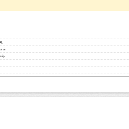
QL
á rẻ
 cấp