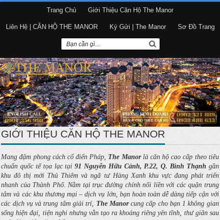
Trang Chủ
Giới Thiệu Căn Hộ The Manor
Liên Hệ | CĂN HỘ THE MANOR
Ký Gửi | The Manor
Sơ Đồ Trang
GIỚI THIỆU CĂN HỘ THE MANOR
Mang đậm phong cách cổ điển Pháp,
The Manor
là căn hộ cao cấp theo tiêu
chuẩn quốc tế tọa lạc tại
91 Nguyễn Hữu Cảnh, P.22, Q. Bình Thạnh
gần
khu đô thị mới Thủ Thiêm và ngã tư Hàng Xanh khu vực đang phát triển
nhanh của Thành Phố. Nằm tại trục đường chính nối liền với các quận trung
tâm và các khu thương mại – dịch vụ lớn, bạn hoàn toàn dễ dàng tiếp cận với
các dịch vụ và trung tâm giải trí,
The Manor
cung cấp cho bạn 1 không gian
sống hiện đại, tiện nghi nhưng vẫn tạo ra khoảng riêng yên tĩnh, thư giãn sau