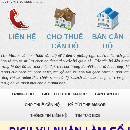
ngày làm việc căng thẳng.
LIÊN HỆ
CHO THUÊ
BÁN CĂN
CĂN HỘ
HỘ
The Manor
với hơn
1000 căn hộ từ 2 đến 4 phòng ngủ
nhiều diện tích phù
hợp sẽ tạo ra sự lựa chọn đa dạng cho các hộ gia đình. Các căn hộ đều được
trang bị đầy đủ nội thất hiện đại, có chất lượng tốt nhất như tủ âm tường, hệ
thống cửa cách âm cách nhiệt, sàn gỗ dán kết hợp với gạch ceranic, bồn tắm
rộng với hệ thống đèn chiếu sáng có độ khuếch tán nhẹ mang lại cảm giác
thư giãn và thoải mái cho gia đình bạn.
TRANG CHỦ
GIỚI THIỆU THE MANOR
BÁN CĂN HỘ
CHO THUÊ CĂN HỘ
KÝ GỬI THE MANOR
THÔNG TIN LIÊN HỆ
TIN TỨC BĐS