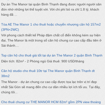
Dự án The Manor tại quận Bình Thạnh đang được người người săn
đón nhờ những lợi thế tuyệt vời. Với chi phí bỏ ra chỉ 1.8 tỷ, khách
hàng đã ...
Tòa AE The Manor 1 cho thuê hoặc chuyển nhượng căn hộ 157m2
(3PN+2WC)
Với phong cách thiết kế Pháp đậm chất cổ điển không kém sự hiện
đại, The Manor là một trong số căn hộ chung cư cao cấp đầu tiên ở
Sài thành....
Top căn hộ cho thuê giá tốt tại dự án The Manor 2 quận Bình Thạnh
Diện tích: 82m² - 2 Phòng ngủ Giá thuê: 900 USD/tháng
Căn hộ studio cho thuê 10tr tại The Manor quận Bình Thạnh dt
38m2
The Manor - dự án chung cư cao cấp được tọa lạc trên vị trí đẹp
nhất Sài Gòn sẽ mang đến cho cư dân nhiều lợi ích tối ưu. Tại đây,
chúng tôi...
Cho thuê chung cư THE MANOR HCM 82m² gồm 2PN view thoáng