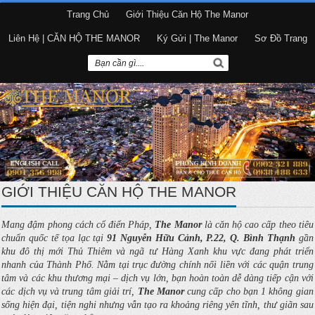
Trang Chủ
Giới Thiệu Căn Hộ The Manor
Liên Hệ | CĂN HỘ THE MANOR
Ký Gửi | The Manor
Sơ Đồ Trang
GIỚI THIỆU CĂN HỘ THE MANOR
Mang đậm phong cách cổ điển Pháp,
The Manor
là căn hộ cao cấp theo tiêu
chuẩn quốc tế tọa lạc tại
91 Nguyễn Hữu Cảnh, P.22, Q. Bình Thạnh
gần
khu đô thị mới Thủ Thiêm và ngã tư Hàng Xanh khu vực đang phát triển
nhanh của Thành Phố. Nằm tại trục đường chính nối liền với các quận trung
tâm và các khu thương mại – dịch vụ lớn, bạn hoàn toàn dễ dàng tiếp cận với
các dịch vụ và trung tâm giải trí,
The Manor
cung cấp cho bạn 1 không gian
sống hiện đại, tiện nghi nhưng vẫn tạo ra khoảng riêng yên tĩnh, thư giãn sau