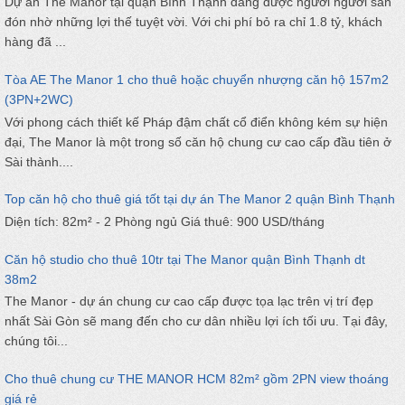
Dự án The Manor tại quận Bình Thạnh đang được người người săn
đón nhờ những lợi thế tuyệt vời. Với chi phí bỏ ra chỉ 1.8 tỷ, khách
hàng đã ...
Tòa AE The Manor 1 cho thuê hoặc chuyển nhượng căn hộ 157m2
(3PN+2WC)
Với phong cách thiết kế Pháp đậm chất cổ điển không kém sự hiện
đại, The Manor là một trong số căn hộ chung cư cao cấp đầu tiên ở
Sài thành....
Top căn hộ cho thuê giá tốt tại dự án The Manor 2 quận Bình Thạnh
Diện tích: 82m² - 2 Phòng ngủ Giá thuê: 900 USD/tháng
Căn hộ studio cho thuê 10tr tại The Manor quận Bình Thạnh dt
38m2
The Manor - dự án chung cư cao cấp được tọa lạc trên vị trí đẹp
nhất Sài Gòn sẽ mang đến cho cư dân nhiều lợi ích tối ưu. Tại đây,
chúng tôi...
Cho thuê chung cư THE MANOR HCM 82m² gồm 2PN view thoáng
giá rẻ