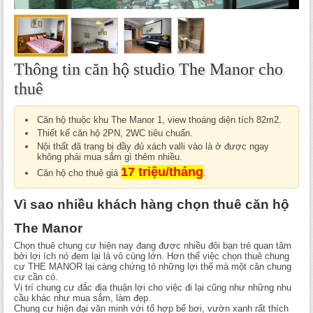
Thông tin căn hộ studio The Manor cho
thuê
Căn hộ thuộc khu The Manor 1, view thoáng diện tích 82m2.
Thiết kế căn hộ 2PN, 2WC tiêu chuẩn.
Nội thất đã trang bị đầy đủ xách valli vào là ở được ngay
không phải mua sắm gì thêm nhiều.
17 triệu/tháng
Căn hộ cho thuê giá
.
Vì sao nhiều khách hàng chọn thuê căn hộ
The Manor
Chọn thuê chung cư hiện nay đang được nhiều đôi bạn trẻ quan tâm
bởi lợi ích nó đem lại là vô cùng lớn. Hơn thế việc chọn thuê chung
cư THE MANOR lại càng chứng tỏ những lợi thế mà một căn chung
cư cần có.
Vị trí chung cư đắc địa thuận lợi cho việc đi lại cũng như những nhu
cầu khác như mua sắm, làm đẹp.
Chung cư hiện đại văn minh với tổ hợp bể bơi, vườn xanh rất thích