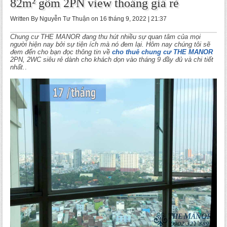
82m² gồm 2PN view thoáng giá rẻ
Written By Nguyễn Tư Thuận on 16 tháng 9, 2022 | 21:37
Chung cư THE MANOR đang thu hút nhiều sự quan tâm của mọi
người hiện nay bởi sự tiện ích mà nó đem lại. Hôm nay chúng tôi sẽ
đem đến cho bạn đọc thông tin về
cho thuê chung cư THE MANOR
2PN, 2WC siêu rẻ dành cho khách dọn vào tháng 9 đầy đủ và chi tiết
nhất.
.