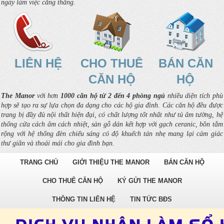
ngày làm việc căng thẳng.
LIÊN HỆ
CHO THUÊ
BÁN CĂN
CĂN HỘ
HỘ
The Manor
với hơn
1000 căn hộ từ 2 đến 4 phòng ngủ
nhiều diện tích phù
hợp sẽ tạo ra sự lựa chọn đa dạng cho các hộ gia đình. Các căn hộ đều được
trang bị đầy đủ nội thất hiện đại, có chất lượng tốt nhất như tủ âm tường, hệ
thống cửa cách âm cách nhiệt, sàn gỗ dán kết hợp với gạch ceranic, bồn tắm
rộng với hệ thống đèn chiếu sáng có độ khuếch tán nhẹ mang lại cảm giác
thư giãn và thoải mái cho gia đình bạn.
TRANG CHỦ
GIỚI THIỆU THE MANOR
BÁN CĂN HỘ
CHO THUÊ CĂN HỘ
KÝ GỬI THE MANOR
THÔNG TIN LIÊN HỆ
TIN TỨC BĐS