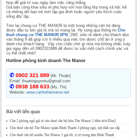
hợp để giải trí sau ngày làm việc căng thẳng.
Giá bán công khai siêu rẻ phù hợp với mọi tầng lớp trong xã hội, kể
cả những đôi bạn trẻ mới lập gia đình hoặc người yêu thích cuộc
sống độc lập.
Tóm lại chung cư THE MANOR là một trong những căn hộ đáng
được đầu tư bởi giá trị mà nó mang lại. Hy vọng qua thông tin
Cho
thuê chung cư THE MANOR 2PN
, 2WC siêu rẻ dành cho khách dọn
vào tháng 9 đã giúp ích ít nhiều qua việc tìm được chỗ ăn ở ưng ý
dành cho khách hàng. Vậy còn chần chờ gì nữa mà không nhấc máy
gọi ngay đến số 0902321889 để được tư vấn một cách chính xác và
cụ thể nhất nhé!!
Hotline phòng kinh doanh The Manor
✆
0902 321 889
(Mr. Thuận)
Email: thuannguyentu@gmail.com
✆
0938 188 633
(Ms. Thi)
Website:
www.canhothemanor.net
Bài viết liên quan
Căn 2 phòng ngủ giá rẻ cho thuê căn hộ khu The Manor 2 diện tích 85m2
Cho thuê căn hộ The Manor quận Bình Thạnh 3 phòng ngủ, nội thất cao cấp
Cho thuê căn hộ studio The Manor 1 giá tốt, vị trí trung tâm Bình Thạnh