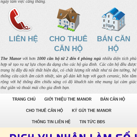
ngày làm việc căng thẳng.
LIÊN HỆ
CHO THUÊ
BÁN CĂN
CĂN HỘ
HỘ
The Manor
với hơn
1000 căn hộ từ 2 đến 4 phòng ngủ
nhiều diện tích phù
hợp sẽ tạo ra sự lựa chọn đa dạng cho các hộ gia đình. Các căn hộ đều được
trang bị đầy đủ nội thất hiện đại, có chất lượng tốt nhất như tủ âm tường, hệ
thống cửa cách âm cách nhiệt, sàn gỗ dán kết hợp với gạch ceranic, bồn tắm
rộng với hệ thống đèn chiếu sáng có độ khuếch tán nhẹ mang lại cảm giác
thư giãn và thoải mái cho gia đình bạn.
TRANG CHỦ
GIỚI THIỆU THE MANOR
BÁN CĂN HỘ
CHO THUÊ CĂN HỘ
KÝ GỬI THE MANOR
THÔNG TIN LIÊN HỆ
TIN TỨC BĐS