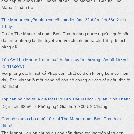
cao cấp tại quận Bình Thạnh, dự án The Manor 1! Căn hộ The
Manor 1 nằm tro...
The Manor chuyển nhượng căn studio tầng 22 diện tích 38m2 giá
1,8 tỷ
Dự án The Manor tại quận Bình Thạnh đang được người người săn
đón nhờ những lợi thế tuyệt vời. Với chi phí bỏ ra chỉ 1.8 tỷ, khách
hàng đã ...
Tòa AE The Manor 1 cho thuê hoặc chuyển nhượng căn hộ 157m2
(3PN+2WC)
Với phong cách thiết kế Pháp đậm chất cổ điển không kém sự hiện
đại, The Manor là một trong số căn hộ chung cư cao cấp đầu tiên ở
Sài thành....
Top căn hộ cho thuê giá tốt tại dự án The Manor 2 quận Bình Thạnh
Diện tích: 82m² - 2 Phòng ngủ Giá thuê: 900 USD/tháng
Căn hộ studio cho thuê 10tr tại The Manor quận Bình Thạnh dt
38m2
The Manor - dự án chung cư cao cấp được tọa lạc trên vị trí đẹp