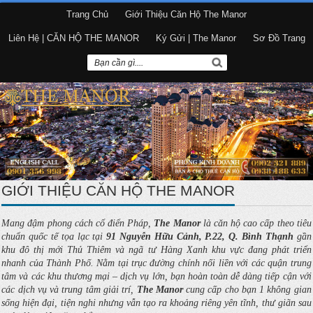
Trang Chủ
Giới Thiệu Căn Hộ The Manor
Liên Hệ | CĂN HỘ THE MANOR
Ký Gửi | The Manor
Sơ Đồ Trang
GIỚI THIỆU CĂN HỘ THE MANOR
Mang đậm phong cách cổ điển Pháp,
The Manor
là căn hộ cao cấp theo tiêu
chuẩn quốc tế tọa lạc tại
91 Nguyễn Hữu Cảnh, P.22, Q. Bình Thạnh
gần
khu đô thị mới Thủ Thiêm và ngã tư Hàng Xanh khu vực đang phát triển
nhanh của Thành Phố. Nằm tại trục đường chính nối liền với các quận trung
tâm và các khu thương mại – dịch vụ lớn, bạn hoàn toàn dễ dàng tiếp cận với
các dịch vụ và trung tâm giải trí,
The Manor
cung cấp cho bạn 1 không gian
sống hiện đại, tiện nghi nhưng vẫn tạo ra khoảng riêng yên tĩnh, thư giãn sau