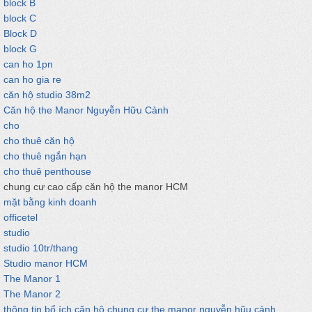
block B
block C
Block D
block G
can ho 1pn
can ho gia re
căn hộ studio 38m2
Căn hộ the Manor Nguyễn Hữu Cảnh
cho
cho thuê căn hộ
cho thuê ngắn hạn
cho thuê penthouse
chung cư cao cấp căn hộ the manor HCM
mặt bằng kinh doanh
officetel
studio
studio 10tr/thang
Studio manor HCM
The Manor 1
The Manor 2
thông tin bổ ích căn hộ chung cư the manor nguyễn hũu cảnh