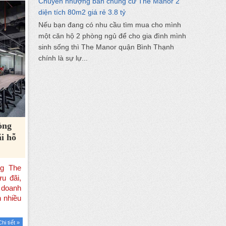
Chuyển nhượng bán chung cư The Manor 2
diện tích 80m2 giá rẻ 3.8 tỷ
Nếu bạn đang có nhu cầu tìm mua cho mình
một căn hộ 2 phòng ngủ để cho gia đình mình
sinh sống thì The Manor quận Bình Thạnh
chính là sự lự...
òng
i hỗ
Chi tiết »