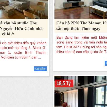
ê căn hộ studio The
Căn hộ 2PN The Manor 1
Nguyễn Hữu Cảnh nhà
sẵn nội thất: Thuê ngay
 về là ở
Chi tiết »