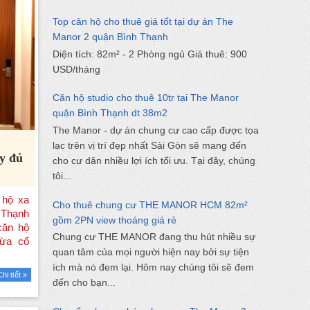
Top căn hộ cho thuê giá tốt tại dự án The
Manor 2 quận Bình Thạnh
Diện tích: 82m² - 2 Phòng ngủ Giá thuê: 900
USD/tháng
Căn hộ studio cho thuê 10tr tại The Manor
quận Bình Thạnh dt 38m2
The Manor - dự án chung cư cao cấp được tọa
lạc trên vị trí đẹp nhất Sài Gòn sẽ mang đến
y đủ
cho cư dân nhiều lợi ích tối ưu. Tại đây, chúng
tôi...
Cho thuê chung cư THE MANOR HCM 82m²
gồm 2PN view thoáng giá rẻ
Chung cư THE MANOR đang thu hút nhiều sự
quan tâm của mọi người hiện nay bởi sự tiện
ích mà nó đem lại. Hôm nay chúng tôi sẽ đem
Chi tiết »
đến cho bạn...