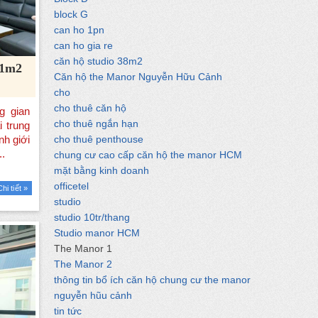
block G
can ho 1pn
can ho gia re
căn hộ studio 38m2
01m2
Căn hộ the Manor Nguyễn Hữu Cảnh
cho
cho thuê căn hộ
cho thuê ngắn hạn
cho thuê penthouse
chung cư cao cấp căn hộ the manor HCM
mặt bằng kinh doanh
officetel
Chi tiết »
studio
studio 10tr/thang
Studio manor HCM
The Manor 1
The Manor 2
thông tin bổ ích căn hộ chung cư the manor
nguyễn hũu cảnh
tin tức