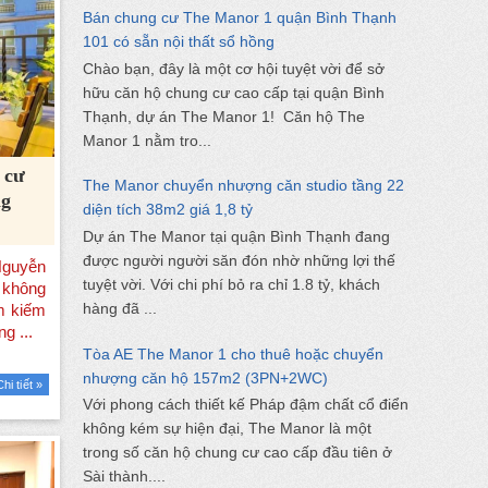
Bán chung cư The Manor 1 quận Bình Thạnh
101 có sẵn nội thất sổ hồng
Chào bạn, đây là một cơ hội tuyệt vời để sở
hữu căn hộ chung cư cao cấp tại quận Bình
Thạnh, dự án The Manor 1! Căn hộ The
Manor 1 nằm tro...
 cư
The Manor chuyển nhượng căn studio tầng 22
ng
diện tích 38m2 giá 1,8 tỷ
Dự án The Manor tại quận Bình Thạnh đang
được người người săn đón nhờ những lợi thế
tuyệt vời. Với chi phí bỏ ra chỉ 1.8 tỷ, khách
hàng đã ...
Tòa AE The Manor 1 cho thuê hoặc chuyển
nhượng căn hộ 157m2 (3PN+2WC)
Chi tiết »
Với phong cách thiết kế Pháp đậm chất cổ điển
không kém sự hiện đại, The Manor là một
trong số căn hộ chung cư cao cấp đầu tiên ở
Sài thành....