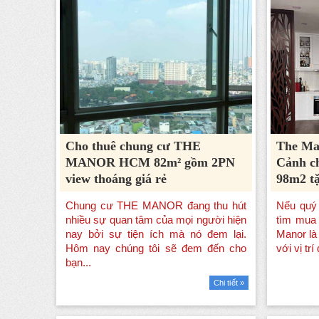
Cho thuê chung cư THE
The Ma
MANOR HCM 82m² gồm 2PN
Cảnh c
view thoáng giá rẻ
98m2 tặ
Chi tiết »