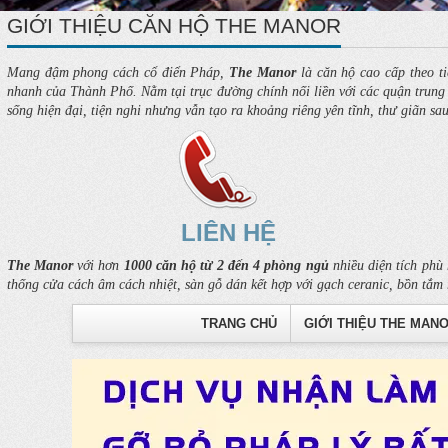
GIỚI THIỆU CĂN HỘ THE MANOR
Mang đậm phong cách cổ điển Pháp,
The Manor
là căn hộ cao cấp theo ti
nhanh của Thành Phố. Nằm tại trục đường chính nối liền với các quận trung t
sống hiện đại, tiện nghi nhưng vẫn tạo ra khoảng riêng yên tĩnh, thư giãn sa
LIÊN HỆ
The Manor
với hơn
1000 căn hộ từ 2 đến 4 phòng ngủ
nhiều diện tích phù 
thống cửa cách âm cách nhiệt, sàn gỗ dán kết hợp với gạch ceranic, bồn tắm 
TRANG CHỦ
GIỚI THIỆU THE MAN