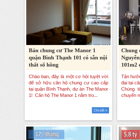
Bán chung cư The Manor 1
Chung 
quận Bình Thạnh 101 có sẵn nội
Nguyễn
thất sổ hồng
101m2 c
Chi tiết »