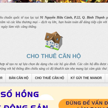
êu chuẩn quốc tế tọa lạc tại
91 Nguyễn Hữu Cảnh, P.22, Q. Bình Thạnh
gầ
âm và các khu thương mại – dịch vụ lớn, bạn hoàn toàn dễ dàng tiếp cận với c
u ngày làm việc căng thẳng.
CHO THUÊ CĂN HỘ
hợp sẽ tạo ra sự lựa chọn đa dạng cho các hộ gia đình. Các căn hộ đều được t
rộng với hệ thống đèn chiếu sáng có độ khuếch tán nhẹ mang lại cảm giác thư 
OR
BÁN CĂN HỘ
CHO THUÊ CĂN HỘ
KÝ GỬI THE MANOR