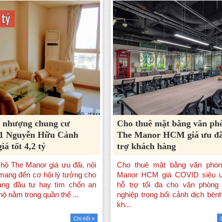
 nhượng chung cư
Cho thuê mặt bằng văn ph
1 Nguyễn Hữu Cảnh
The Manor HCM giá ưu đã
iá tốt 4,2 tỷ
trợ khách hàng
Chi tiết »