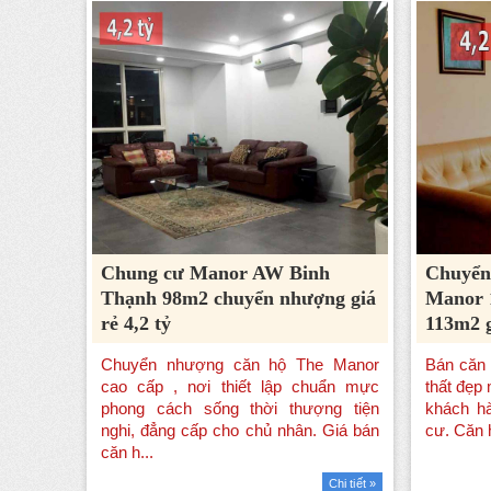
Chung cư Manor AW Binh
Chuyển
Thạnh 98m2 chuyển nhượng giá
Manor 
rẻ 4,2 tỷ
113m2 g
Chi tiết »