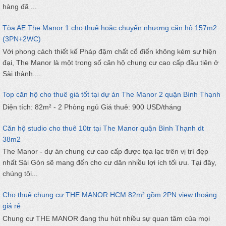
hàng đã ...
Tòa AE The Manor 1 cho thuê hoặc chuyển nhượng căn hộ 157m2
(3PN+2WC)
Với phong cách thiết kế Pháp đậm chất cổ điển không kém sự hiện
đại, The Manor là một trong số căn hộ chung cư cao cấp đầu tiên ở
Sài thành....
Top căn hộ cho thuê giá tốt tại dự án The Manor 2 quận Bình Thạnh
Diện tích: 82m² - 2 Phòng ngủ Giá thuê: 900 USD/tháng
Căn hộ studio cho thuê 10tr tại The Manor quận Bình Thạnh dt
38m2
The Manor - dự án chung cư cao cấp được tọa lạc trên vị trí đẹp
nhất Sài Gòn sẽ mang đến cho cư dân nhiều lợi ích tối ưu. Tại đây,
chúng tôi...
Cho thuê chung cư THE MANOR HCM 82m² gồm 2PN view thoáng
giá rẻ
Chung cư THE MANOR đang thu hút nhiều sự quan tâm của mọi