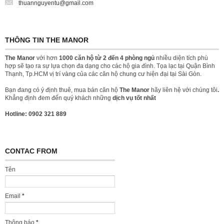
thuannguyentu@gmail.com
THÔNG TIN THE MANOR
The Manor
với hơn
1000 căn hộ từ 2 đến 4 phòng ngủ
nhiều diện tích phù
hợp sẽ tạo ra sự lựa chọn đa dạng cho các hộ gia đình. Tọa lạc tại Quận Bình
Thạnh, Tp.HCM vị trí vàng của các căn hộ chung cư hiện đại tại Sài Gòn.
Bạn đang có ý định thuê, mua bán căn hộ
The Manor
hãy liên hệ với chúng tôi
.
Khẳng định đem đến quý khách những
dịch vụ tốt nhất
Hotline: 0902 321 889
CONTAC FROM
Tên
Email
*
Thông báo
*