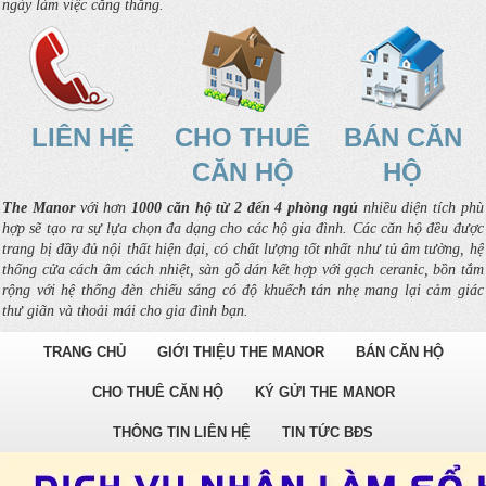
ngày làm việc căng thẳng.
LIÊN HỆ
CHO THUÊ
BÁN CĂN
CĂN HỘ
HỘ
The Manor
với hơn
1000 căn hộ từ 2 đến 4 phòng ngủ
nhiều diện tích phù
hợp sẽ tạo ra sự lựa chọn đa dạng cho các hộ gia đình. Các căn hộ đều được
trang bị đầy đủ nội thất hiện đại, có chất lượng tốt nhất như tủ âm tường, hệ
thống cửa cách âm cách nhiệt, sàn gỗ dán kết hợp với gạch ceranic, bồn tắm
rộng với hệ thống đèn chiếu sáng có độ khuếch tán nhẹ mang lại cảm giác
thư giãn và thoải mái cho gia đình bạn.
TRANG CHỦ
GIỚI THIỆU THE MANOR
BÁN CĂN HỘ
CHO THUÊ CĂN HỘ
KÝ GỬI THE MANOR
THÔNG TIN LIÊN HỆ
TIN TỨC BĐS