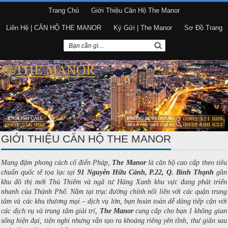
Trang Chủ
Giới Thiệu Căn Hộ The Manor
Liên Hệ | CĂN HỘ THE MANOR
Ký Gửi | The Manor
Sơ Đồ Trang
GIỚI THIỆU CĂN HỘ THE MANOR
Mang đậm phong cách cổ điển Pháp,
The Manor
là căn hộ cao cấp theo tiêu
chuẩn quốc tế tọa lạc tại
91 Nguyễn Hữu Cảnh, P.22, Q. Bình Thạnh
gần
khu đô thị mới Thủ Thiêm và ngã tư Hàng Xanh khu vực đang phát triển
nhanh của Thành Phố. Nằm tại trục đường chính nối liền với các quận trung
tâm và các khu thương mại – dịch vụ lớn, bạn hoàn toàn dễ dàng tiếp cận với
các dịch vụ và trung tâm giải trí,
The Manor
cung cấp cho bạn 1 không gian
sống hiện đại, tiện nghi nhưng vẫn tạo ra khoảng riêng yên tĩnh, thư giãn sau