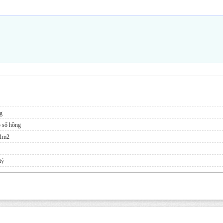
g
 sổ hồng
01m2
tỷ