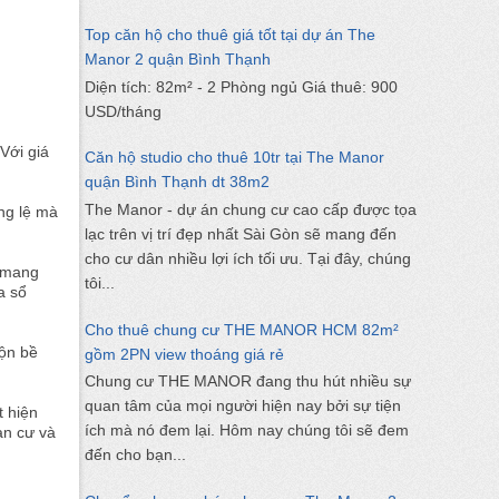
Top căn hộ cho thuê giá tốt tại dự án The
Manor 2 quận Bình Thạnh
Diện tích: 82m² - 2 Phòng ngủ Giá thuê: 900
USD/tháng
Với giá
Căn hộ studio cho thuê 10tr tại The Manor
quận Bình Thạnh dt 38m2
The Manor - dự án chung cư cao cấp được tọa
ng lệ mà
lạc trên vị trí đẹp nhất Sài Gòn sẽ mang đến
cho cư dân nhiều lợi ích tối ưu. Tại đây, chúng
, mang
tôi...
a sổ
Cho thuê chung cư THE MANOR HCM 82m²
bộn bề
gồm 2PN view thoáng giá rẻ
Chung cư THE MANOR đang thu hút nhiều sự
quan tâm của mọi người hiện nay bởi sự tiện
t hiện
ích mà nó đem lại. Hôm nay chúng tôi sẽ đem
an cư và
đến cho bạn...