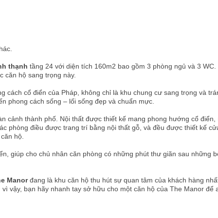
hác.
nh thạnh
tầng 24 với diện tích 160m2 bao gồm 3 phòng ngủ và 3 WC. 
ợc căn hộ sang trọng này.
 cách cổ điển của Pháp, không chỉ là khu chung cư sang trọng và trá
đến phong cách sống – lối sống đẹp và chuẩn mực.
oàn cảnh thành phố. Nội thất được thiết kế mang phong hướng cổ điển
c phòng điều được trang trí bằng nội thất gỗ, và đều được thiết kế cử
 căn hộ.
điển, giúp cho chủ nhân căn phòng có những phút thư giãn sau những 
he Manor
đang là khu căn hộ thu hút sự quan tâm của khách hàng nhấ
h vì vậy, bạn hãy nhanh tay sở hữu cho một căn hộ của The Manor để 