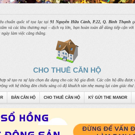
êu chuẩn quốc tế tọa lạc tại
91 Nguyễn Hữu Cảnh, P.22, Q. Bình Thạnh
gầ
âm và các khu thương mại – dịch vụ lớn, bạn hoàn toàn dễ dàng tiếp cận với c
u ngày làm việc căng thẳng.
CHO THUÊ CĂN HỘ
hợp sẽ tạo ra sự lựa chọn đa dạng cho các hộ gia đình. Các căn hộ đều được t
rộng với hệ thống đèn chiếu sáng có độ khuếch tán nhẹ mang lại cảm giác thư 
OR
BÁN CĂN HỘ
CHO THUÊ CĂN HỘ
KÝ GỬI THE MANOR