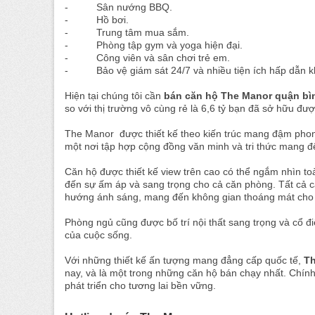
- Sân nướng BBQ.
- Hồ bơi.
- Trung tâm mua sắm.
- Phòng tập gym và yoga hiện đại.
- Công viên và sân chơi trẻ em.
- Bảo vệ giám sát 24/7 và nhiều tiện ích hấp dẫn k
Hiện tại chúng tôi cần
bán căn hộ The Manor quận bì
so với thị trường vô cùng rẻ là 6,6 tỷ bạn đã sở hữu đư
The Manor được thiết kế theo kiến trúc mang đậm phong
một nơi tập hợp cộng đồng văn minh và tri thức mang 
Căn hộ được thiết kế view trên cao có thể ngắm nhìn t
đến sự ấm áp và sang trọng cho cả căn phòng. Tất cả cá
hướng ánh sáng, mang đến không gian thoáng mát cho
Phòng ngủ cũng được bố trí nội thất sang trọng và cổ 
của cuộc sống.
Với những thiết kế ấn tượng mang đẳng cấp quốc tế,
T
nay, và là một trong những căn hộ bán chạy nhất. Chín
phát triển cho tương lai bền vững.