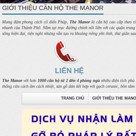
GIỚI THIỆU CĂN HỘ THE MANOR
Mang đậm phong cách cổ điển Pháp,
The Manor
là căn hộ cao cấp theo ti
nhanh của Thành Phố. Nằm tại trục đường chính nối liền với các quận trung t
sống hiện đại, tiện nghi nhưng vẫn tạo ra khoảng riêng yên tĩnh, thư giãn sa
LIÊN HỆ
The Manor
với hơn
1000 căn hộ từ 2 đến 4 phòng ngủ
nhiều diện tích phù 
thống cửa cách âm cách nhiệt, sàn gỗ dán kết hợp với gạch ceranic, bồn tắm 
TRANG CHỦ
GIỚI THIỆU THE MAN