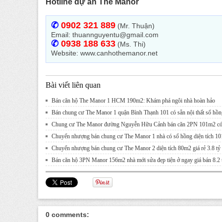
Hotline dự án The Manor
✆
0902 321 889
(Mr. Thuận)
Email: thuannguyentu@gmail.com
✆
0938 188 633
(Ms. Thi)
Website: www.canhothemanor.net
Bài viết liên quan
Bán căn hộ The Manor 1 HCM 190m2: Khám phá ngôi nhà hoàn hảo
Bán chung cư The Manor 1 quận Bình Thạnh 101 có sẵn nội thất sổ hồn
Chung cư The Manor đường Nguyễn Hữu Cảnh bán căn 2PN 101m2 có
Chuyển nhượng bán chung cư The Manor 1 nhà có sổ hồng diện tích 1
Chuyển nhượng bán chung cư The Manor 2 diện tích 80m2 giá rẻ 3.8 tỷ
Bán căn hộ 3PN Manor 156m2 nhà mới sửa đẹp tiện ở ngay giá bán 8.2 
0 comments: