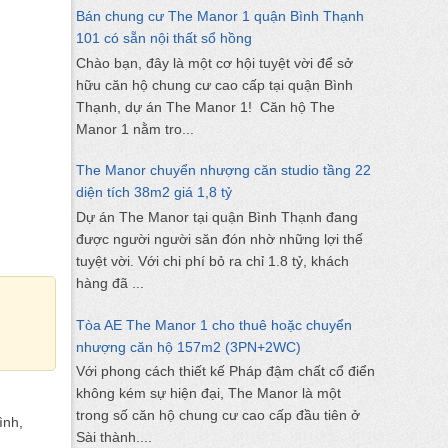
Bán chung cư The Manor 1 quận Bình Thạnh
101 có sẵn nội thất sổ hồng
Chào bạn, đây là một cơ hội tuyệt vời để sở
hữu căn hộ chung cư cao cấp tại quận Bình
Thạnh, dự án The Manor 1! Căn hộ The
Manor 1 nằm tro...
The Manor chuyển nhượng căn studio tầng 22
diện tích 38m2 giá 1,8 tỷ
Dự án The Manor tại quận Bình Thạnh đang
được người người săn đón nhờ những lợi thế
tuyệt vời. Với chi phí bỏ ra chỉ 1.8 tỷ, khách
hàng đã ...
Tòa AE The Manor 1 cho thuê hoặc chuyển
nhượng căn hộ 157m2 (3PN+2WC)
Với phong cách thiết kế Pháp đậm chất cổ điển
không kém sự hiện đại, The Manor là một
trong số căn hộ chung cư cao cấp đầu tiên ở
ình,
Sài thành....