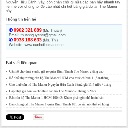
Nguyễn Hữu Cảnh. vậy, còn chần chờ gì nữa các bạn hãy nhanh tay
liên hệ với chúng tôi để cập nhật chi tiết bảng giá dự án The Manor
này.
Thông tin liên hệ
✆
0902 321 889
(Mr. Thuận)
Email: thuannguyentu@gmail.com
✆
0938 188 633
(Ms. Thi)
Website: www.canhothemanor.net
Bài viết liên quan
Căn hộ cho thuê studio giá rẻ quận Bình Thạnh The Manor 2 tầng cao
Rẻ nhất thị trường căn hộ The Manor HCM cho thuê chỉ với 11,5 tr/tháng
Cho thuê căn hộ The Manor Nguyễn Hữu Cảnh 38m2 giá 11,4 triệu / tháng
Cập nhật giá bán và cho thuê căn hộ The Manor – Tháng 5/2025
Bán căn hộ The Manor 1 HCM 190m2: Khám phá ngôi nhà hoàn hảo
Bán chung cư The Manor 1 quận Bình Thạnh 101 có sẵn nội thất sổ hồng