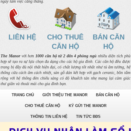
ngày làm việc căng thẳng.
LIÊN HỆ
CHO THUÊ
BÁN CĂN
CĂN HỘ
HỘ
The Manor
với hơn
1000 căn hộ từ 2 đến 4 phòng ngủ
nhiều diện tích phù
hợp sẽ tạo ra sự lựa chọn đa dạng cho các hộ gia đình. Các căn hộ đều được
trang bị đầy đủ nội thất hiện đại, có chất lượng tốt nhất như tủ âm tường, hệ
thống cửa cách âm cách nhiệt, sàn gỗ dán kết hợp với gạch ceranic, bồn tắm
rộng với hệ thống đèn chiếu sáng có độ khuếch tán nhẹ mang lại cảm giác
thư giãn và thoải mái cho gia đình bạn.
TRANG CHỦ
GIỚI THIỆU THE MANOR
BÁN CĂN HỘ
CHO THUÊ CĂN HỘ
KÝ GỬI THE MANOR
THÔNG TIN LIÊN HỆ
TIN TỨC BĐS