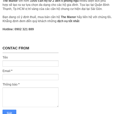
The Manor
với hơn
1000 căn hộ từ 2 đến 4 phòng ngủ
nhiều diện tích phù
hợp sẽ tạo ra sự lựa chọn đa dạng cho các hộ gia đình. Tọa lạc tại Quận Bình
Thạnh, Tp.HCM vị trí vàng của các căn hộ chung cư hiện đại tại Sài Gòn.
Bạn đang có ý định thuê, mua bán căn hộ
The Manor
hãy liên hệ với chúng tôi
.
Khẳng định đem đến quý khách những
dịch vụ tốt nhất
Hotline: 0902 321 889
CONTAC FROM
Tên
Email
*
Thông báo
*