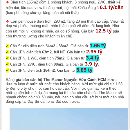
❖
Diện tích 165m2 gồm 1 phòng khách, 3 phòng ngủ, 2WC, thiết kế
6.1 tỷ/căn
hiện đại, lầu cao view thoáng mát, nội thất Châu Âu giá
(bao phí công chứng, tặng toàn bộ nội thất).
❖
Căn penthouse diện tích: 290m2, tầng 28 nội thất cao cấp. View rất
đẹp và phiêu, thoáng mát, nhìn thành phố về đêm rất lung linh. Nhà
12,5 tỷ
còn rất mới vì không ở nhiề, đã có sổ hồng. Giá bán
(giá
còn thương lượng cho khách thiện chí).
1.65 tỷ
✔
Căn Studio diện tích
34m2
-
38m2
. Giá bán từ
.
2.95 tỷ
✔
Căn 1PN diện tích
63m2
, full NT. Giá bán từ
.
3.4 tỷ
✔
Căn 2PN, 1 WC, diện tích
75m2
. Giá bán từ
.
3.9 tỷ
✔
Căn 2PN, 2WC, diện tích
98m2
. Giá bán từ
.
5.85 tỷ
✔
Căn 3PN, diện tích
164m2
. Giá bán từ
.
Bảng
giá bán căn hộ The Manor Nguyễn Hữu Cảnh HCM
được
đưa ra luôn ở mức tốt nhất cho khách hàng. Với mức giá chỉ từ 1.65
tỷ đến 6,5 tỷ cho một căn hộ cao cấp. Với mức giá này kèm theo
những tiện ích mà dự án mang lại thì các căn nhà của The Manor sẽ
nhanh chóng có chủ. Vì vậy, nếu bạn có nhu cầu sở hữu một căn nhà
đẳng cấp tại đây thì cần phải đặt cọc trước.