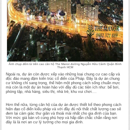
Ảnh chụp đêm từ trên cao căn hộ The Manor đường Nguyễn Hữu Cảnh Quận Bình
Thạnh HCM
Ngoài ra, dự án còn được xếp vào những loại chung cư cao cấp và
độc đáo mang đậm kiến trúc cổ điển của Pháp. Đây là dự án chung
cư không chỉ sang trọng, thể hiện một phong cách sống chuẩn mực
mà còn là một dự án hoàn hảo với đầy đủ các tiện ích như: bể bơi,
phòng tập, nhà hàng, siêu thị, nhà trẻ, khu vui chơi….
Hơn thế nữa, từng căn hộ của dự án được thiết kế theo phong cách
hiện đạo cổ điển kiểu pháp và với đầy đủ nội thất chất lượng cao sẽ
đem lại cảm giác thư giãn và thoải mái nhất cho gia đình của bạn.
Với mức giá bán vô cùng phù hợp và hấp dẫn chắc chắn rằng nơi
đây là là nơi an cư lý tưởng cho mọi gia đình.