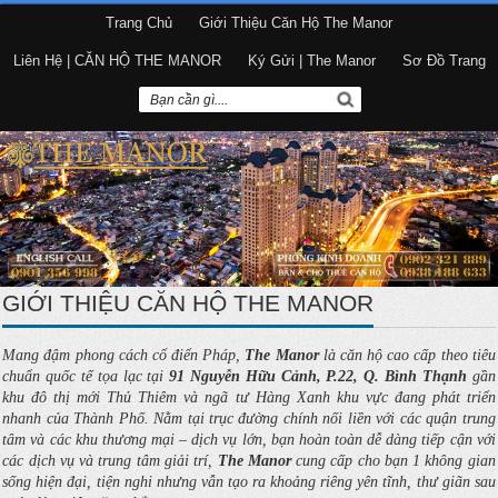
Trang Chủ
Giới Thiệu Căn Hộ The Manor
Liên Hệ | CĂN HỘ THE MANOR
Ký Gửi | The Manor
Sơ Đồ Trang
GIỚI THIỆU CĂN HỘ THE MANOR
Mang đậm phong cách cổ điển Pháp,
The Manor
là căn hộ cao cấp theo tiêu
chuẩn quốc tế tọa lạc tại
91 Nguyễn Hữu Cảnh, P.22, Q. Bình Thạnh
gần
khu đô thị mới Thủ Thiêm và ngã tư Hàng Xanh khu vực đang phát triển
nhanh của Thành Phố. Nằm tại trục đường chính nối liền với các quận trung
tâm và các khu thương mại – dịch vụ lớn, bạn hoàn toàn dễ dàng tiếp cận với
các dịch vụ và trung tâm giải trí,
The Manor
cung cấp cho bạn 1 không gian
sống hiện đại, tiện nghi nhưng vẫn tạo ra khoảng riêng yên tĩnh, thư giãn sau