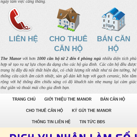
ngày làm việc căng thẳng.
LIÊN HỆ
CHO THUÊ
BÁN CĂN
CĂN HỘ
HỘ
The Manor
với hơn
1000 căn hộ từ 2 đến 4 phòng ngủ
nhiều diện tích phù
hợp sẽ tạo ra sự lựa chọn đa dạng cho các hộ gia đình. Các căn hộ đều được
trang bị đầy đủ nội thất hiện đại, có chất lượng tốt nhất như tủ âm tường, hệ
thống cửa cách âm cách nhiệt, sàn gỗ dán kết hợp với gạch ceranic, bồn tắm
rộng với hệ thống đèn chiếu sáng có độ khuếch tán nhẹ mang lại cảm giác
thư giãn và thoải mái cho gia đình bạn.
TRANG CHỦ
GIỚI THIỆU THE MANOR
BÁN CĂN HỘ
CHO THUÊ CĂN HỘ
KÝ GỬI THE MANOR
THÔNG TIN LIÊN HỆ
TIN TỨC BĐS