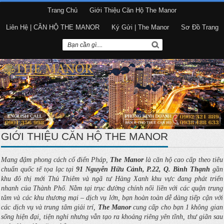
Trang Chủ
Giới Thiệu Căn Hộ The Manor
Liên Hệ | CĂN HỘ THE MANOR
Ký Gửi | The Manor
Sơ Đồ Trang
GIỚI THIỆU CĂN HỘ THE MANOR
Mang đậm phong cách cổ điển Pháp,
The Manor
là căn hộ cao cấp theo tiêu
chuẩn quốc tế tọa lạc tại
91 Nguyễn Hữu Cảnh, P.22, Q. Bình Thạnh
gần
khu đô thị mới Thủ Thiêm và ngã tư Hàng Xanh khu vực đang phát triển
nhanh của Thành Phố. Nằm tại trục đường chính nối liền với các quận trung
tâm và các khu thương mại – dịch vụ lớn, bạn hoàn toàn dễ dàng tiếp cận với
các dịch vụ và trung tâm giải trí,
The Manor
cung cấp cho bạn 1 không gian
sống hiện đại, tiện nghi nhưng vẫn tạo ra khoảng riêng yên tĩnh, thư giãn sau