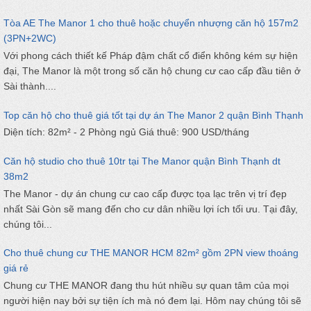
Tòa AE The Manor 1 cho thuê hoặc chuyển nhượng căn hộ 157m2
(3PN+2WC)
Với phong cách thiết kế Pháp đậm chất cổ điển không kém sự hiện
đại, The Manor là một trong số căn hộ chung cư cao cấp đầu tiên ở
Sài thành....
Top căn hộ cho thuê giá tốt tại dự án The Manor 2 quận Bình Thạnh
Diện tích: 82m² - 2 Phòng ngủ Giá thuê: 900 USD/tháng
Căn hộ studio cho thuê 10tr tại The Manor quận Bình Thạnh dt
38m2
The Manor - dự án chung cư cao cấp được tọa lạc trên vị trí đẹp
nhất Sài Gòn sẽ mang đến cho cư dân nhiều lợi ích tối ưu. Tại đây,
chúng tôi...
Cho thuê chung cư THE MANOR HCM 82m² gồm 2PN view thoáng
giá rẻ
Chung cư THE MANOR đang thu hút nhiều sự quan tâm của mọi
người hiện nay bởi sự tiện ích mà nó đem lại. Hôm nay chúng tôi sẽ