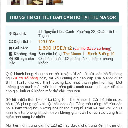
THÔNG TIN CHI TIẾT BÁN CĂN HỘ TẠI THE MANOR
91 Nguyễn Hữu Cảnh, Phường 22, Quận Bình
Địa chỉ:
Thạnh
120 m²
Diện tích:
1.600 USD/m2
Giá bán:
(
căn hộ đã có sổ hồng
)
Khoảng tầng:
Bán căn hộ tại
The Manor 1 - Block B tầng 10
Bố cục căn
03 phòng ngủ + 02 phòng tắm + bếp + phòng
hộ:
khách
Quý khách hàng đang có cơ hội tuyệt vời để sở hữu căn hộ 3 phòng
ngủ
đã có sổ hồng
ngay tại khu chung cư cao cấp The Manor quận
Bình Thạnh, khu vực thịnh vượng bậc nhất thành phố hiện nay. Một
không gian xanh mát, yên bình nằm giữa cảnh quan xinh tươi sẽ cho
cho gia đình quý khách một thế giới trọn vẹn.
Sở hữu diện tích 120m2 tại tầng 10 - The Manor 1. Căn hộ trên được
bố trí 03 phòng ngủ với nội thất cao cấp. Tông màu tổng thể của căn
hộ là kem trắng hơi hướng nhẹ nhàng cùng lối thiết kế mở với 2 cửa
kính lớn tại phòng khách khiến không gian căn hộ lúc nào cũng tràn
ngập ánh sáng tự nhiên.
Mọi tiện nghi trong căn hộ 120m2 này được chú trọng đến những chi