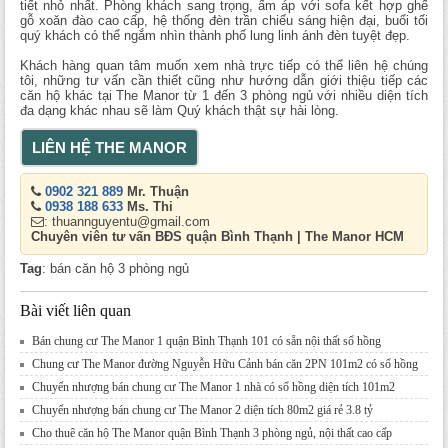
tiết nhỏ nhất. Phòng khách sang trọng, ấm áp với sofa kết hợp ghế
gỗ xoăn đào cao cấp, hệ thống đèn trần chiếu sáng hiện đại, buổi tối
quý khách có thể ngắm nhìn thành phố lung linh ánh đèn tuyệt đẹp.
Khách hàng quan tâm muốn xem nhà trực tiếp có thể liên hệ chúng
tôi, những tư vấn cần thiết cũng như hướng dẫn giới thiệu tiếp các
căn hộ khác tại The Manor từ 1 đến 3 phòng ngủ với nhiều diện tích
đa dạng khác nhau sẽ làm Quý khách thật sự hài lòng.
LIÊN HỆ THE MANOR
0902 321 889
Mr. Thuận
0938 188 633
Ms. Thi
: thuannguyentu@gmail.com
Chuyên viên tư vấn BĐS quận Bình Thạnh | The Manor HCM
Tag
: bán căn hộ 3 phòng ngủ
Bài viết liên quan
Bán chung cư The Manor 1 quận Bình Thạnh 101 có sẵn nội thất sổ hồng
Chung cư The Manor đường Nguyễn Hữu Cảnh bán căn 2PN 101m2 có sổ hồng
Chuyển nhượng bán chung cư The Manor 1 nhà có sổ hồng diện tích 101m2
Chuyển nhượng bán chung cư The Manor 2 diện tích 80m2 giá rẻ 3.8 tỷ
Cho thuê căn hộ The Manor quận Bình Thạnh 3 phòng ngủ, nội thất cao cấp