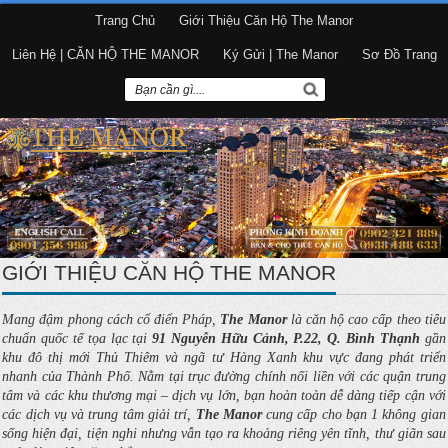
Trang Chủ
Giới Thiệu Căn Hộ The Manor
Liên Hệ | CĂN HỘ THE MANOR
Ký Gửi | The Manor
Sơ Đồ Trang
GIỚI THIỆU CĂN HỘ THE MANOR
Mang đậm phong cách cổ điển Pháp,
The Manor
là căn hộ cao cấp theo tiêu
chuẩn quốc tế tọa lạc tại
91 Nguyễn Hữu Cảnh, P.22, Q. Bình Thạnh
gần
khu đô thị mới Thủ Thiêm và ngã tư Hàng Xanh khu vực đang phát triển
nhanh của Thành Phố. Nằm tại trục đường chính nối liền với các quận trung
tâm và các khu thương mại – dịch vụ lớn, bạn hoàn toàn dễ dàng tiếp cận với
các dịch vụ và trung tâm giải trí,
The Manor
cung cấp cho bạn 1 không gian
sống hiện đại, tiện nghi nhưng vẫn tạo ra khoảng riêng yên tĩnh, thư giãn sau