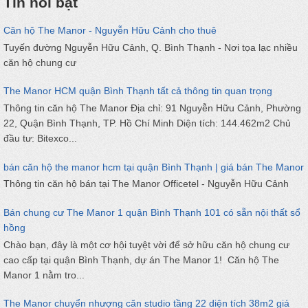
Tin nỗi bật
Căn hộ The Manor - Nguyễn Hữu Cảnh cho thuê
Tuyến đường Nguyễn Hữu Cảnh, Q. Bình Thạnh - Nơi tọa lạc nhiều
căn hộ chung cư
The Manor HCM quận Bình Thạnh tất cả thông tin quan trọng
Thông tin căn hộ The Manor Địa chỉ: 91 Nguyễn Hữu Cảnh, Phường
22, Quận Bình Thạnh, TP. Hồ Chí Minh Diện tích: 144.462m2 Chủ
đầu tư: Bitexco...
bán căn hộ the manor hcm tại quận Bình Thạnh | giá bán The Manor
Thông tin căn hộ bán tại The Manor Officetel - Nguyễn Hữu Cảnh
Bán chung cư The Manor 1 quận Bình Thạnh 101 có sẵn nội thất sổ
hồng
Chào bạn, đây là một cơ hội tuyệt vời để sở hữu căn hộ chung cư
cao cấp tại quận Bình Thạnh, dự án The Manor 1! Căn hộ The
Manor 1 nằm tro...
The Manor chuyển nhượng căn studio tầng 22 diện tích 38m2 giá