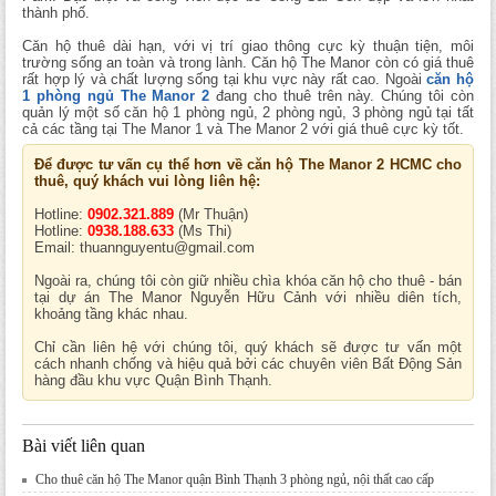
thành phố.
Căn hộ thuê dài hạn, với vị trí giao thông cực kỳ thuận tiện, môi
trường sống an toàn và trong lành. Căn hộ The Manor còn có giá thuê
rất hợp lý và chất lượng sống tại khu vực này rất cao. Ngoài
căn hộ
1 phòng ngủ The Manor 2
đang cho thuê trên này. Chúng tôi còn
quản lý một số căn hộ 1 phòng ngủ, 2 phòng ngủ, 3 phòng ngủ tại tất
cả các tầng tại The Manor 1 và The Manor 2 với giá thuê cực kỳ tốt.
Để được tư vấn cụ thể hơn về căn hộ The Manor 2 HCMC cho
thuê, quý khách vui lòng liên hệ:
Hotline:
0902.321.889
(Mr Thuận)
Hotline:
0938.188.633
(Ms Thi)
Email: thuannguyentu@gmail.com
Ngoài ra, chúng tôi còn giữ nhiều chìa khóa căn hộ cho thuê - bán
tại dự án The Manor Nguyễn Hữu Cảnh với nhiều diên tích,
khoảng tầng khác nhau.
Chỉ cần liên hệ với chúng tôi, quý khách sẽ được tư vấn một
cách nhanh chống và hiệu quả bởi các chuyên viên Bất Động Sản
hàng đầu khu vực Quận Bình Thạnh.
Bài viết liên quan
Cho thuê căn hộ The Manor quận Bình Thạnh 3 phòng ngủ, nội thất cao cấp