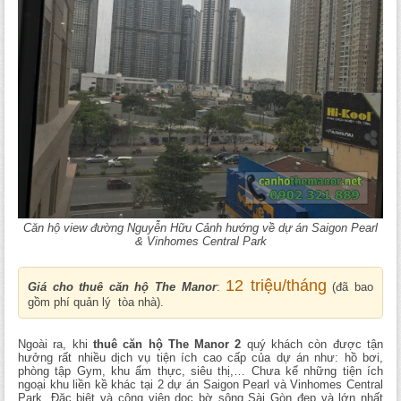
Căn hộ view đường Nguyễn Hữu Cảnh hướng về dự án Saigon Pearl
& Vinhomes Central Park
12 triệu/tháng
Giá cho thuê căn hộ The Manor
:
(đã bao
gồm phí quản lý tòa nhà).
Ngoài ra, khi
thuê căn hộ The Manor 2
quý khách còn được tận
hưởng rất nhiều dịch vụ tiện ích cao cấp của dự án như: hồ bơi,
phòng tập Gym, khu ẩm thực, siêu thị,… Chưa kể những tiện ích
ngoại khu liền kề khác tại 2 dự án Saigon Pearl và Vinhomes Central
Park. Đặc biệt và công viên dọc bờ sông Sài Gòn đẹp và lớn nhất