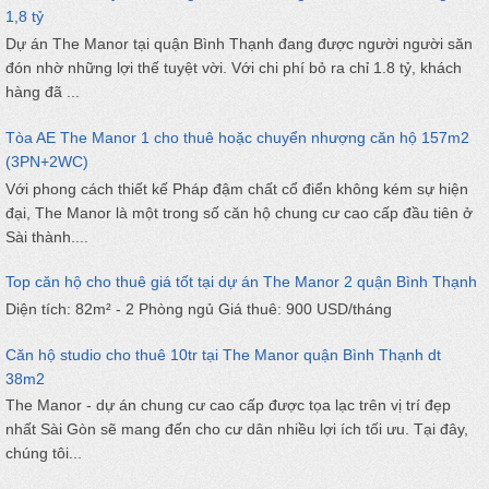
1,8 tỷ
Dự án The Manor tại quận Bình Thạnh đang được người người săn
đón nhờ những lợi thế tuyệt vời. Với chi phí bỏ ra chỉ 1.8 tỷ, khách
hàng đã ...
Tòa AE The Manor 1 cho thuê hoặc chuyển nhượng căn hộ 157m2
(3PN+2WC)
Với phong cách thiết kế Pháp đậm chất cổ điển không kém sự hiện
đại, The Manor là một trong số căn hộ chung cư cao cấp đầu tiên ở
Sài thành....
Top căn hộ cho thuê giá tốt tại dự án The Manor 2 quận Bình Thạnh
Diện tích: 82m² - 2 Phòng ngủ Giá thuê: 900 USD/tháng
Căn hộ studio cho thuê 10tr tại The Manor quận Bình Thạnh dt
38m2
The Manor - dự án chung cư cao cấp được tọa lạc trên vị trí đẹp
nhất Sài Gòn sẽ mang đến cho cư dân nhiều lợi ích tối ưu. Tại đây,
chúng tôi...