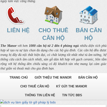
ngày làm việc căng thẳng.
LIÊN HỆ
CHO THUÊ
BÁN CĂN
CĂN HỘ
HỘ
The Manor
với hơn
1000 căn hộ từ 2 đến 4 phòng ngủ
nhiều diện tích phù
hợp sẽ tạo ra sự lựa chọn đa dạng cho các hộ gia đình. Các căn hộ đều được
trang bị đầy đủ nội thất hiện đại, có chất lượng tốt nhất như tủ âm tường, hệ
thống cửa cách âm cách nhiệt, sàn gỗ dán kết hợp với gạch ceranic, bồn tắm
rộng với hệ thống đèn chiếu sáng có độ khuếch tán nhẹ mang lại cảm giác
thư giãn và thoải mái cho gia đình bạn.
TRANG CHỦ
GIỚI THIỆU THE MANOR
BÁN CĂN HỘ
CHO THUÊ CĂN HỘ
KÝ GỬI THE MANOR
THÔNG TIN LIÊN HỆ
TIN TỨC BĐS