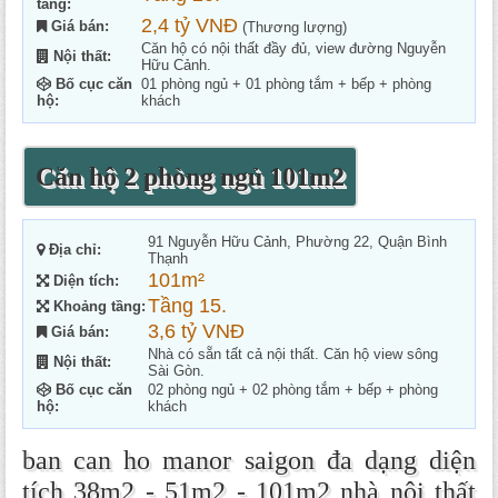
tầng:
2,4 tỷ VNĐ
Giá bán:
(Thương lượng)
Căn hộ có nội thất đầy đủ, view đường Nguyễn
Nội thất:
Hữu Cảnh.
Bố cục căn
01 phòng ngủ + 01 phòng tắm + bếp + phòng
hộ:
khách
Căn hộ 2 phòng ngủ 101m2
91 Nguyễn Hữu Cảnh, Phường 22, Quận Bình
Địa chỉ:
Thạnh
101m²
Diện tích:
Tầng 15.
Khoảng tầng:
3,6 tỷ VNĐ
Giá bán:
Nhà có sẵn tất cả nội thất. Căn hộ view sông
Nội thất:
Sài Gòn.
Bố cục căn
02 phòng ngủ + 02 phòng tắm + bếp + phòng
hộ:
khách
ban can ho manor saigon đa dạng diện
tích 38m2 - 51m2 - 101m2 nhà nội thất