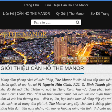
Trang Chủ
Giới Thiệu Căn Hộ The Manor
Liên Hệ | CĂN HỘ THE MANOR
Ký Gửi | The Manor
Sơ Đồ Trang
GIỚI THIỆU CĂN HỘ THE MANOR
Mang đậm phong cách cổ điển Pháp,
The Manor
là căn hộ cao cấp theo tiêu
chuẩn quốc tế tọa lạc tại
91 Nguyễn Hữu Cảnh, P.22, Q. Bình Thạnh
gần
khu đô thị mới Thủ Thiêm và ngã tư Hàng Xanh khu vực đang phát triển
nhanh của Thành Phố. Nằm tại trục đường chính nối liền với các quận trung
tâm và các khu thương mại – dịch vụ lớn, bạn hoàn toàn dễ dàng tiếp cận với
các dịch vụ và trung tâm giải trí,
The Manor
cung cấp cho bạn 1 không gian
sống hiện đại, tiện nghi nhưng vẫn tạo ra khoảng riêng yên tĩnh, thư giãn sau