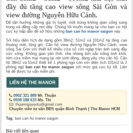
đầy đủ tầng cao view sông Sài Gòn và
view đường Nguyễn Hữu Cảnh.
Để tận hưởng những giá trị tuyệt, một trong không gian sống sang
trọng và đẳng cấp nơi đây. Chúng tôi muốn mang lại cho bạn cơ hội
cực kỳ hấp dẫn để sở hữu những
ban can ho manor saigon
này.
Sở hữu diện tích đa dạng gồm 38m2, 51m2 và 101m2 tại tầng cao
thoáng mát, lộng gió. Căn hộ view đường Nguyễn Hữu Cảnh, view
sông Sài Gòn với thiết kế nhiều cửa sổ còn ngập tràn ánh sáng đầy
sức sống. Không gian yên tĩnh, nhẹ nhàng bởi sắc trắng tinh khôi,
rèm cửa mềm mại mang lại nét sinh động, đáng yêu cho căn hộ. Căn
hộ 38m2 và 51m2 thiết kế 1 phòng ngủ còn với diện tích 101m2 là 2
phòng ngủ
ban can ho manor saigon
với mức giá cực kỳ tốt. Liên
hệ để được tư vấn miễn phí.
LIÊN HỆ THE MANOR
0902 321 889
Mr. Thuận
0938 188 633
Ms. Thi
: thuannguyentu@gmail.com
Chuyên viên tư vấn BĐS quận Bình Thạnh | The Manor HCM
Tag
: ban can ho manor saigon
Bài viết liên quan