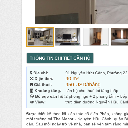
THÔNG TIN CHI TIẾT CĂN HỘ
Địa chỉ:
91 Nguyễn Hữu Cảnh, Phường 22
90 m²
Diện tích:
950 USD/tháng
Giá thuê:
Khoảng tầng:
căn hộ cho thuê tại tầng thấp
Bố cục căn hộ:
2 phòng ngủ + 2 phòng tắm + bếp
View:
trực diện đường Nguyễn Hữu Cản
Được thiết kế theo lối kiến trúc cổ điển Pháp, không
môi trường tại The Manor - Nguyễn Hữu Cảnh, quận B
dân. Sau mỗi ngày trở về nhà, bạn sẽ yên tâm rằng mì