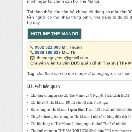
mình ngay tại chính căn hộ The Manor.
Tại tầng thấp của căn hộ chúng tôi đang có một căn 90m
tiền người có thu nhập trung bình, nhà trang bị đủ đồ 
hộ này.
HOTLINE THE MANOR
0902 321 889
Mr. Thuận
0938 188 633
Ms. Thi
: thuannguyentu@gmail.com
Chuyên viên tư vấn BĐS quận Bình Thạnh | The 
Tag
:
cho thue can ho the manor 2 phong ngu
, cho thuê
Bài viết liên quan
Cho thuê chung cư cao cấp The Manor 2PN Nguyễn Hữu Cảnh HCM
Căn hộ 2PN The Manor 101m2 sẵn nội thất: Thuê ngay
Bán chung cư The Manor 1 quận Bình Thạnh 101 có sẵn nội thất sổ hồn
Chuyển nhượng bán chung cư The Manor 1 nhà có sổ hồng diện tích 1
Căn hộ chung cư The Manor 2 phòng ngủ cho thuê 78m2 có nôi thất
Cho thuê chung cư THE MANOR HCM 82m² gồm 2PN view thoáng gi