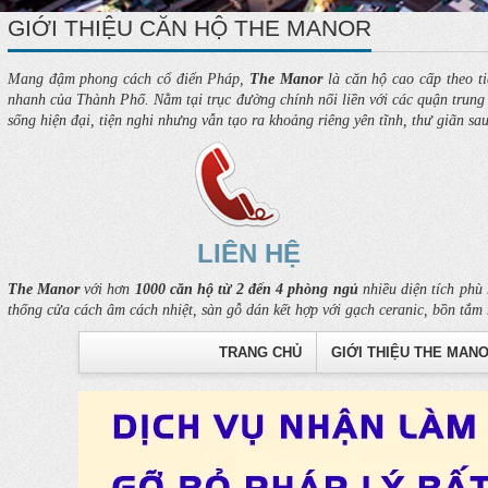
GIỚI THIỆU CĂN HỘ THE MANOR
Mang đậm phong cách cổ điển Pháp,
The Manor
là căn hộ cao cấp theo ti
nhanh của Thành Phố. Nằm tại trục đường chính nối liền với các quận trung t
sống hiện đại, tiện nghi nhưng vẫn tạo ra khoảng riêng yên tĩnh, thư giãn sa
LIÊN HỆ
The Manor
với hơn
1000 căn hộ từ 2 đến 4 phòng ngủ
nhiều diện tích phù 
thống cửa cách âm cách nhiệt, sàn gỗ dán kết hợp với gạch ceranic, bồn tắm 
TRANG CHỦ
GIỚI THIỆU THE MAN