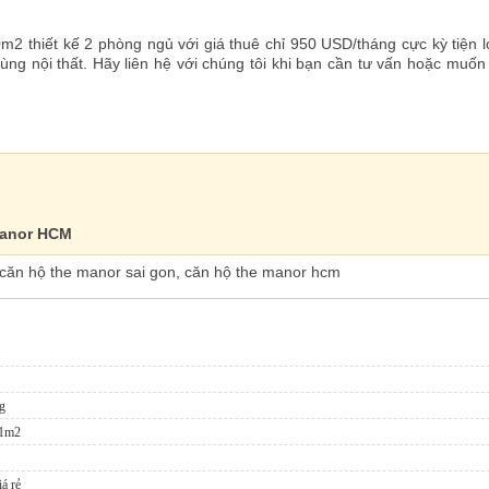
2 thiết kế 2 phòng ngủ với giá thuê chỉ 950 USD/tháng cực kỳ tiện lợ
dùng nội thất. Hãy liên hệ với chúng tôi khi bạn cần tư vấn hoặc muố
Manor HCM
 căn hộ the manor sai gon, căn hộ the manor hcm
g
01m2
á rẻ