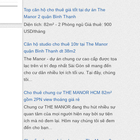
Top căn hộ cho thuê giá tốt tại dự án The
Manor 2 quận Bình Thạnh
Diện tích: 82m² - 2 Phòng ngủ Giá thuê: 900
USD/tháng
Căn hộ studio cho thuê 10tr tại The Manor
quận Bình Thạnh dt 38m2
The Manor - dự án chung cư cao cấp được tọa
lạc trên vị trí đẹp nhất Sài Gòn sẽ mang đến
cho cư dân nhiều lợi ích tối ưu. Tại đây, chúng
tôi...
Cho thuê chung cư THE MANOR HCM 82m²
gồm 2PN view thoáng giá rẻ
Chung cư THE MANOR đang thu hút nhiều sự
quan tâm của mọi người hiện nay bởi sự tiện
ích mà nó đem lại. Hôm nay chúng tôi sẽ đem
đến cho bạn...