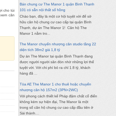
Bán chung cư The Manor 1 quận Bình Thạnh
101 có sẵn nội thất sổ hồng
i cho túi
n xem căn
Chào bạn, đây là một cơ hội tuyệt vời để sở
hữu căn hộ chung cư cao cấp tại quận Bình
Thạnh, dự án The Manor 1! Căn hộ The
Manor 1 nằm tro...
The Manor chuyển nhượng căn studio tầng 22
diện tích 38m2 giá 1,8 tỷ
Dự án The Manor tại quận Bình Thạnh đang
được người người săn đón nhờ những lợi thế
tuyệt vời. Với chi phí bỏ ra chỉ 1.8 tỷ, khách
hàng đã ...
Tòa AE The Manor 1 cho thuê hoặc chuyển
nhượng căn hộ 157m2 (3PN+2WC)
Với phong cách thiết kế Pháp đậm chất cổ điển
không kém sự hiện đại, The Manor là một
trong số căn hộ chung cư cao cấp đầu tiên ở
Sài thành....