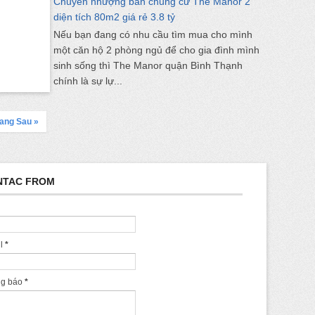
Chuyển nhượng bán chung cư The Manor 2
diện tích 80m2 giá rẻ 3.8 tỷ
Nếu bạn đang có nhu cầu tìm mua cho mình
một căn hộ 2 phòng ngủ để cho gia đình mình
sinh sống thì The Manor quận Bình Thạnh
chính là sự lự...
ang Sau »
NTAC FROM
il
*
ng báo
*