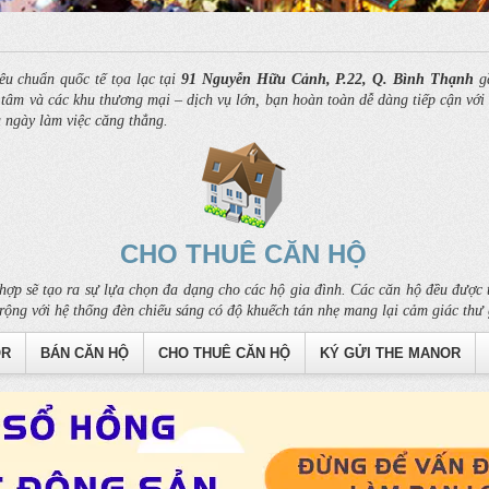
êu chuẩn quốc tế tọa lạc tại
91 Nguyễn Hữu Cảnh, P.22, Q. Bình Thạnh
gầ
âm và các khu thương mại – dịch vụ lớn, bạn hoàn toàn dễ dàng tiếp cận với c
u ngày làm việc căng thẳng.
CHO THUÊ CĂN HỘ
hợp sẽ tạo ra sự lựa chọn đa dạng cho các hộ gia đình. Các căn hộ đều được t
rộng với hệ thống đèn chiếu sáng có độ khuếch tán nhẹ mang lại cảm giác thư 
OR
BÁN CĂN HỘ
CHO THUÊ CĂN HỘ
KÝ GỬI THE MANOR