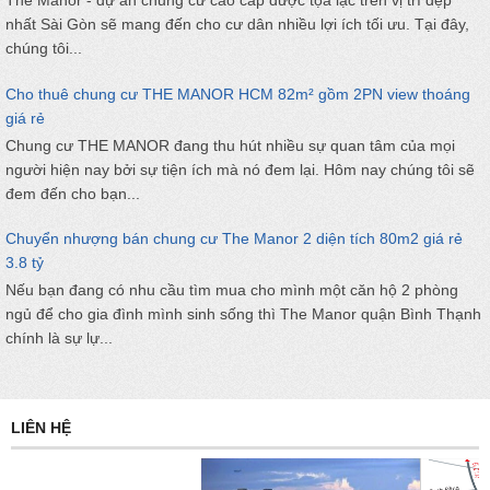
The Manor - dự án chung cư cao cấp được tọa lạc trên vị trí đẹp
nhất Sài Gòn sẽ mang đến cho cư dân nhiều lợi ích tối ưu. Tại đây,
chúng tôi...
Cho thuê chung cư THE MANOR HCM 82m² gồm 2PN view thoáng
giá rẻ
Chung cư THE MANOR đang thu hút nhiều sự quan tâm của mọi
người hiện nay bởi sự tiện ích mà nó đem lại. Hôm nay chúng tôi sẽ
đem đến cho bạn...
Chuyển nhượng bán chung cư The Manor 2 diện tích 80m2 giá rẻ
3.8 tỷ
Nếu bạn đang có nhu cầu tìm mua cho mình một căn hộ 2 phòng
ngủ để cho gia đình mình sinh sống thì The Manor quận Bình Thạnh
chính là sự lự...
LIÊN HỆ