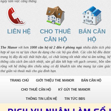
ngày làm việc căng thẳng.
LIÊN HỆ
CHO THUÊ
BÁN CĂN
CĂN HỘ
HỘ
The Manor
với hơn
1000 căn hộ từ 2 đến 4 phòng ngủ
nhiều diện tích phù
hợp sẽ tạo ra sự lựa chọn đa dạng cho các hộ gia đình. Các căn hộ đều được
trang bị đầy đủ nội thất hiện đại, có chất lượng tốt nhất như tủ âm tường, hệ
thống cửa cách âm cách nhiệt, sàn gỗ dán kết hợp với gạch ceranic, bồn tắm
rộng với hệ thống đèn chiếu sáng có độ khuếch tán nhẹ mang lại cảm giác
thư giãn và thoải mái cho gia đình bạn.
TRANG CHỦ
GIỚI THIỆU THE MANOR
BÁN CĂN HỘ
CHO THUÊ CĂN HỘ
KÝ GỬI THE MANOR
THÔNG TIN LIÊN HỆ
TIN TỨC BĐS