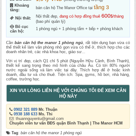
Khoảng
tầng 3
bán căn hộ The Manor Office tại
tầng:
600
Nội thất đẹp,
đang có hợp đồng thuê
$/tháng
Nội thất:
(bao phí quản lý)
Bố cục
1 phòng ngủ + 1 phòng tắm + bếp + phòng khách
căn hộ:
Cần
bán căn hộ the manor 1 phòng ngủ
, rất tiện dụng bạn vừa có
thể thiết kế làm văn phòng nhỏ gọn vừa có thể ở, thích hợp cho các
doanh nhân trẻ, các nhà khoa học, giáo sư...
Với vị trí đẹp, cách Q1 chỉ 5 phút (Nguyễn Hữu Cảnh, Bình Thạnh),
thiết kế sang trọng theo mô hình của châu Âu. Có tới 80% người
nước ngoài sống và làm việc tại đây. Thích hợp để ở hoặc kinh
doanh, đầu tư và cho thuê. Tiện ích: Spa, gyms, hồ bơi, nhà hàng,
coffee, trường học.
XIN VUI LÒNG LIÊN HỆ VỚI CHÚNG TÔI ĐỂ XEM CĂN
HỘ NÀY
0902 321 889
Mr. Thuận
0938 188 633
Ms. Thi
: thuannguyentu@gmail.com
Chuyên viên tư vấn BĐS quận Bình Thạnh | The Manor HCM
Tag
:
bán căn hộ the manor 1 phòng ngủ