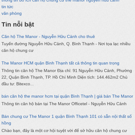
thông tin bổ ích căn hộ chung cư the manor nguyễn hũu cảnh
tin tức
văn phòng
Tin nỗi bật
Căn hộ The Manor - Nguyễn Hữu Cảnh cho thuê
Tuyến đường Nguyễn Hữu Cảnh, Q. Bình Thạnh - Nơi tọa lạc nhiều
căn hộ chung cư
The Manor HCM quận Bình Thạnh tất cả thông tin quan trọng
Thông tin căn hộ The Manor Địa chỉ: 91 Nguyễn Hữu Cảnh, Phường
22, Quận Bình Thạnh, TP. Hồ Chí Minh Diện tích: 144.462m2 Chủ
đầu tư: Bitexco...
bán căn hộ the manor hcm tại quận Bình Thạnh | giá bán The Manor
Thông tin căn hộ bán tại The Manor Officetel - Nguyễn Hữu Cảnh
Bán chung cư The Manor 1 quận Bình Thạnh 101 có sẵn nội thất sổ
hồng
Chào bạn, đây là một cơ hội tuyệt vời để sở hữu căn hộ chung cư