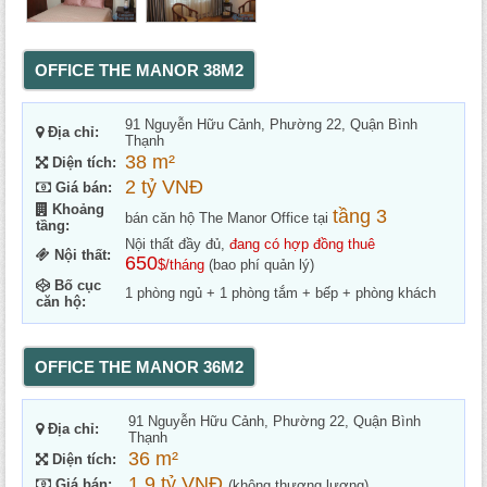
OFFICE THE MANOR 38M2
91 Nguyễn Hữu Cảnh, Phường 22, Quận Bình
Địa chỉ:
Thạnh
38 m²
Diện tích:
2 tỷ VNĐ
Giá bán:
Khoảng
tầng 3
bán căn hộ The Manor Office tại
tầng:
Nội thất đầy đủ,
đang có hợp đồng thuê
Nội thất:
650
$/tháng
(bao phí quản lý)
Bố cục
1 phòng ngủ + 1 phòng tắm + bếp + phòng khách
căn hộ:
OFFICE THE MANOR 36M2
91 Nguyễn Hữu Cảnh, Phường 22, Quận Bình
Địa chỉ:
Thạnh
36 m²
Diện tích:
1,9 tỷ VNĐ
Giá bán:
(không thương lượng)