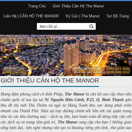
Trang Chủ
Giới Thiệu Căn Hộ The Manor
Liên Hệ | CĂN HỘ THE MANOR
Ký Gửi | The Manor
Sơ Đồ Trang
GIỚI THIỆU CĂN HỘ THE MANOR
Mang đậm phong cách cổ điển Pháp,
The Manor
là căn hộ cao cấp theo tiêu
chuẩn quốc tế tọa lạc tại
91 Nguyễn Hữu Cảnh, P.22, Q. Bình Thạnh
gần
khu đô thị mới Thủ Thiêm và ngã tư Hàng Xanh khu vực đang phát triển
nhanh của Thành Phố. Nằm tại trục đường chính nối liền với các quận trung
tâm và các khu thương mại – dịch vụ lớn, bạn hoàn toàn dễ dàng tiếp cận với
các dịch vụ và trung tâm giải trí,
The Manor
cung cấp cho bạn 1 không gian
sống hiện đại, tiện nghi nhưng vẫn tạo ra khoảng riêng yên tĩnh, thư giãn sau