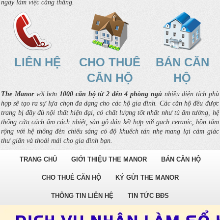
ngày làm việc căng thẳng.
LIÊN HỆ
CHO THUÊ
BÁN CĂN
CĂN HỘ
HỘ
The Manor
với hơn
1000 căn hộ từ 2 đến 4 phòng ngủ
nhiều diện tích phù
hợp sẽ tạo ra sự lựa chọn đa dạng cho các hộ gia đình. Các căn hộ đều được
trang bị đầy đủ nội thất hiện đại, có chất lượng tốt nhất như tủ âm tường, hệ
thống cửa cách âm cách nhiệt, sàn gỗ dán kết hợp với gạch ceranic, bồn tắm
rộng với hệ thống đèn chiếu sáng có độ khuếch tán nhẹ mang lại cảm giác
thư giãn và thoải mái cho gia đình bạn.
TRANG CHỦ
GIỚI THIỆU THE MANOR
BÁN CĂN HỘ
CHO THUÊ CĂN HỘ
KÝ GỬI THE MANOR
THÔNG TIN LIÊN HỆ
TIN TỨC BĐS