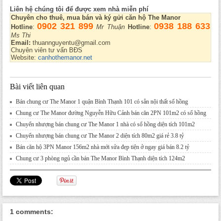
Liên hệ chúng tôi để được xem nhà miễn phí
Chuyên cho thuê, mua bán và ký gửi căn hộ The Manor
0902 321 899
0938 188 633
Hotline
:
Mr Thuận
Hotline
:
Ms Thi
Email:
thuannguyentu@gmail.com
Chuyên viên tư vấn BĐS
Website:
canhothemanor.net
Bài viết liên quan
Bán chung cư The Manor 1 quận Bình Thạnh 101 có sẵn nội thất sổ hồng
Chung cư The Manor đường Nguyễn Hữu Cảnh bán căn 2PN 101m2 có sổ hồng
Chuyển nhượng bán chung cư The Manor 1 nhà có sổ hồng diện tích 101m2
Chuyển nhượng bán chung cư The Manor 2 diện tích 80m2 giá rẻ 3.8 tỷ
Bán căn hộ 3PN Manor 156m2 nhà mới sửa đẹp tiện ở ngay giá bán 8.2 tỷ
Chung cư 3 phòng ngủ cần bán The Manor Bình Thạnh diện tích 124m2
1 comments: