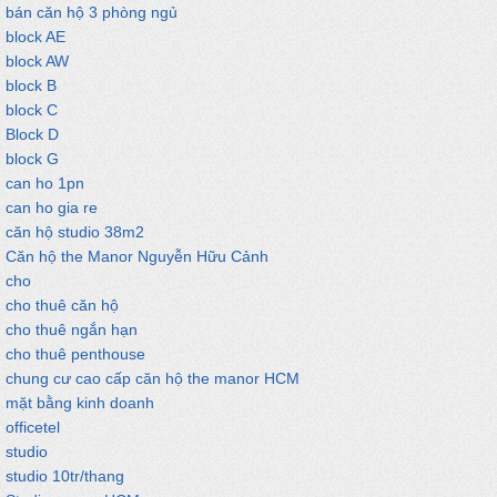
bán căn hộ 3 phòng ngủ
block AE
block AW
block B
block C
Block D
block G
can ho 1pn
can ho gia re
căn hộ studio 38m2
Căn hộ the Manor Nguyễn Hữu Cảnh
cho
cho thuê căn hộ
cho thuê ngắn hạn
cho thuê penthouse
chung cư cao cấp căn hộ the manor HCM
mặt bằng kinh doanh
officetel
studio
studio 10tr/thang