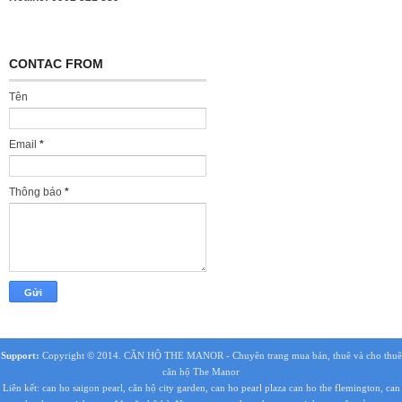
CONTAC FROM
Tên
Email
*
Thông báo
*
Support:
Copyright © 2014.
CĂN HỘ THE MANOR
- Chuyên trang mua bán, thuê và cho thuê
căn hộ The Manor
Liên kết:
can ho saigon pearl
,
căn hộ city garden
,
can ho pearl plaza
can ho the flemington
,
can