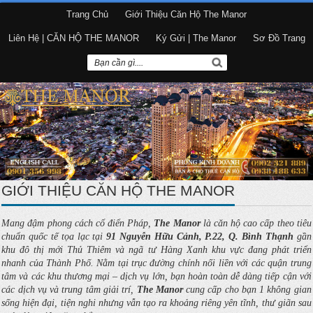
Trang Chủ
Giới Thiệu Căn Hộ The Manor
Liên Hệ | CĂN HỘ THE MANOR
Ký Gửi | The Manor
Sơ Đồ Trang
GIỚI THIỆU CĂN HỘ THE MANOR
Mang đậm phong cách cổ điển Pháp,
The Manor
là căn hộ cao cấp theo tiêu
chuẩn quốc tế tọa lạc tại
91 Nguyễn Hữu Cảnh, P.22, Q. Bình Thạnh
gần
khu đô thị mới Thủ Thiêm và ngã tư Hàng Xanh khu vực đang phát triển
nhanh của Thành Phố. Nằm tại trục đường chính nối liền với các quận trung
tâm và các khu thương mại – dịch vụ lớn, bạn hoàn toàn dễ dàng tiếp cận với
các dịch vụ và trung tâm giải trí,
The Manor
cung cấp cho bạn 1 không gian
sống hiện đại, tiện nghi nhưng vẫn tạo ra khoảng riêng yên tĩnh, thư giãn sau