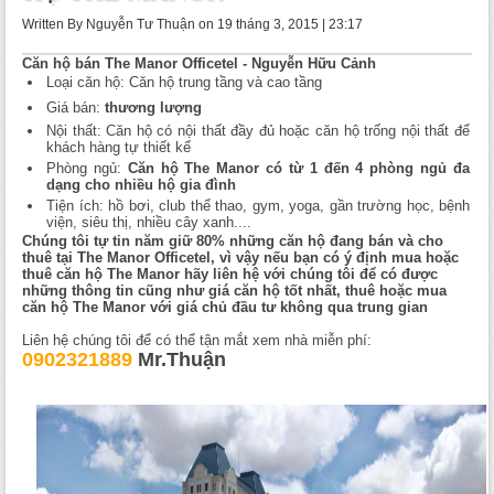
Written By Nguyễn Tư Thuận on 19 tháng 3, 2015 | 23:17
Căn hộ bán The Manor Officetel - Nguyễn Hữu Cảnh
Loại căn hộ: Căn hộ trung tầng và cao tầng
Giá bán:
thương lượng
Nội thất: Căn hộ có nội thất đầy đủ hoặc căn hộ trống nội thất để
khách hàng tự thiết kế
Phòng ngủ:
Căn hộ The Manor có từ 1 đến 4 phòng ngủ đa
dạng cho nhiều hộ gia đình
Tiện ích: hồ bơi, club thể thao, gym, yoga, gần trường học, bệnh
viện, siêu thị, nhiều cây xanh....
Chúng tôi tự tin năm giữ 80% những căn hộ đang bán và cho
thuê tại The Manor Officetel, vì vậy nếu bạn có ý định mua hoặc
thuê căn hộ The Manor hãy liên hệ với chúng tôi để có được
những thông tin cũng như giá căn hộ tốt nhất, thuê hoặc mua
căn hộ The Manor với giá chủ đầu tư không qua trung gian
Liên hệ chúng tôi để có thể tận mắt xem nhà miễn phí:
0902321889
Mr.Thuận