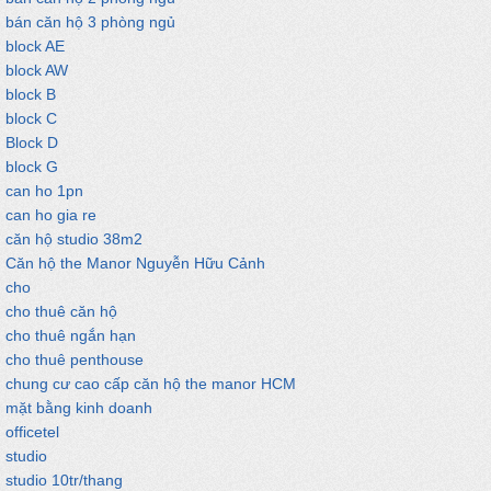
bán căn hộ 3 phòng ngủ
block AE
block AW
block B
block C
Block D
block G
can ho 1pn
can ho gia re
căn hộ studio 38m2
Căn hộ the Manor Nguyễn Hữu Cảnh
cho
cho thuê căn hộ
cho thuê ngắn hạn
cho thuê penthouse
chung cư cao cấp căn hộ the manor HCM
mặt bằng kinh doanh
officetel
studio
studio 10tr/thang