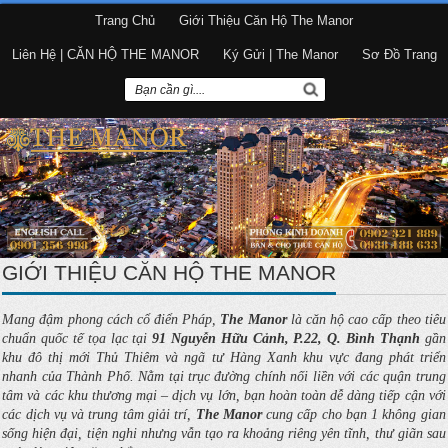
Trang Chủ
Giới Thiệu Căn Hộ The Manor
Liên Hệ | CĂN HỘ THE MANOR
Ký Gửi | The Manor
Sơ Đồ Trang
GIỚI THIỆU CĂN HỘ THE MANOR
Mang đậm phong cách cổ điển Pháp,
The Manor
là căn hộ cao cấp theo tiêu
chuẩn quốc tế tọa lạc tại
91 Nguyễn Hữu Cảnh, P.22, Q. Bình Thạnh
gần
khu đô thị mới Thủ Thiêm và ngã tư Hàng Xanh khu vực đang phát triển
nhanh của Thành Phố. Nằm tại trục đường chính nối liền với các quận trung
tâm và các khu thương mại – dịch vụ lớn, bạn hoàn toàn dễ dàng tiếp cận với
các dịch vụ và trung tâm giải trí,
The Manor
cung cấp cho bạn 1 không gian
sống hiện đại, tiện nghi nhưng vẫn tạo ra khoảng riêng yên tĩnh, thư giãn sau