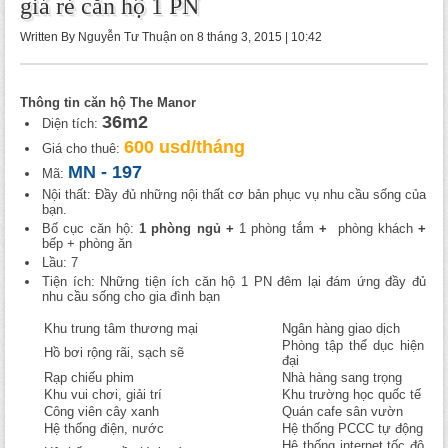
giá rẻ căn hộ 1 PN
Written By Nguyễn Tư Thuận on 8 tháng 3, 2015 | 10:42
-
Thông tin căn hộ The Manor
36m2
Diện tích:
600 usd/tháng
Giá cho thuê:
MN - 197
Mã:
Nội thất: Đầy đủ những nội thất cơ bản phục vụ nhu cầu sống của
bạn.
Bố cục căn hộ:
1 phòng ngủ
+
1
phòng tắm
+
phòng khách
+
bếp + phòng ăn
Lầu: 7
Tiện ích: Những tiện ích căn hộ 1 PN đêm lại đám ứng đầy đủ
nhu cầu sống cho gia đình bạn
Khu trung tâm thương mại
Ngân hàng giao dịch
Phòng tập thể dục hiện
Hồ bơi rộng rãi, sạch sẽ
đại
Rạp chiếu phim
Nhà hàng sang trọng
Khu vui chơi, giải trí
Khu trường học quốc tế
Công viên cây xanh
Quán cafe sân vườn
Hệ thống điện, nước
Hệ thống PCCC tự động
Hệ thống internet tốc độ