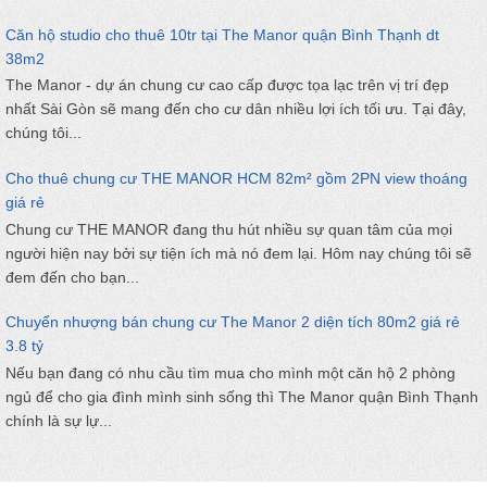
Căn hộ studio cho thuê 10tr tại The Manor quận Bình Thạnh dt
38m2
The Manor - dự án chung cư cao cấp được tọa lạc trên vị trí đẹp
nhất Sài Gòn sẽ mang đến cho cư dân nhiều lợi ích tối ưu. Tại đây,
chúng tôi...
Cho thuê chung cư THE MANOR HCM 82m² gồm 2PN view thoáng
giá rẻ
Chung cư THE MANOR đang thu hút nhiều sự quan tâm của mọi
người hiện nay bởi sự tiện ích mà nó đem lại. Hôm nay chúng tôi sẽ
đem đến cho bạn...
Chuyển nhượng bán chung cư The Manor 2 diện tích 80m2 giá rẻ
3.8 tỷ
Nếu bạn đang có nhu cầu tìm mua cho mình một căn hộ 2 phòng
ngủ để cho gia đình mình sinh sống thì The Manor quận Bình Thạnh
chính là sự lự...