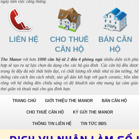
ngày làm việc căng thẳng.
LIÊN HỆ
CHO THUÊ
BÁN CĂN
CĂN HỘ
HỘ
The Manor
với hơn
1000 căn hộ từ 2 đến 4 phòng ngủ
nhiều diện tích phù
hợp sẽ tạo ra sự lựa chọn đa dạng cho các hộ gia đình. Các căn hộ đều được
trang bị đầy đủ nội thất hiện đại, có chất lượng tốt nhất như tủ âm tường, hệ
thống cửa cách âm cách nhiệt, sàn gỗ dán kết hợp với gạch ceranic, bồn tắm
rộng với hệ thống đèn chiếu sáng có độ khuếch tán nhẹ mang lại cảm giác
thư giãn và thoải mái cho gia đình bạn.
TRANG CHỦ
GIỚI THIỆU THE MANOR
BÁN CĂN HỘ
CHO THUÊ CĂN HỘ
KÝ GỬI THE MANOR
THÔNG TIN LIÊN HỆ
TIN TỨC BĐS