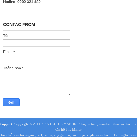
Hotline: 0902 321 889
CONTAC FROM
Tên
Email
*
Thông báo
*
Support:
Copyright © 2014.
CĂN HỘ THE MANOR
- Chuyên trang mua bán, thuê và cho thuê
căn hộ The Manor
Liên kết:
can ho saigon pearl
,
căn hộ city garden
,
can ho pearl plaza
can ho the flemington
,
can